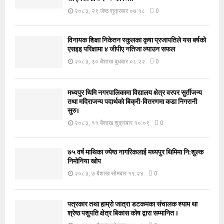
२०८३, २९ जेष्ठ शुक्रबार ०७:१८
0
विनायक शिक्षा निकेतन स्कुलका कृषा प्रजापतिले यस बर्षको
एसइइ परिक्षामा ४ जीपीए नतिजा ल्याउन सफल
२०८३, ३० बैशाख बुधबार ०८:२२
0
मध्यपुर थिमि नगरपालिकामा विद्यालय क्षेत्र वरपर सुर्तीजन्य
तथा मदिराजन्य पदार्थको बिक्री-वितरणमा कडा निगरानी
सुरु।
२०८३, ११ बैशाख शुक्रबार १०:०९
0
७५ वर्ष माथिका ज्येष्ठ नागरिकलाई मध्यपुर थिमिमा नि:शुल्क
निमोनिया खोप
२०८३, ७ बैशाख सोमबार १९:२४
0
पत्रकार तथा हाम्रो जात्रा डटकमका संचालक श्याम था
श्रेष्ठ पशुपति क्षेत्र बिकास कोष द्वारा सम्मानित ।