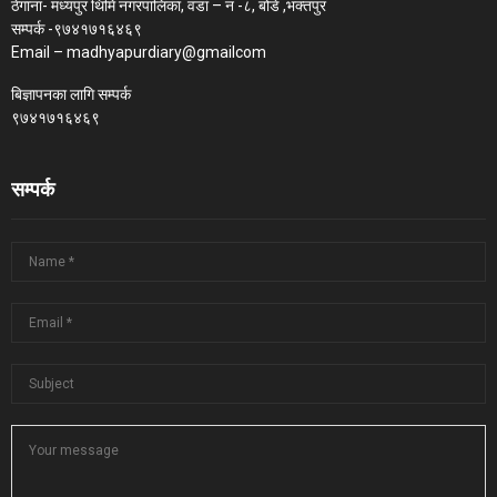
ठेगाना- मध्यपुर थिमि नगरपालिका, वडा – न -८, बोडे ,भक्तपुर
सम्पर्क -९७४१७१६४६९
Email – madhyapurdiary@gmailcom
बिज्ञापनका लागि सम्पर्क
९७४१७१६४६९
सम्पर्क