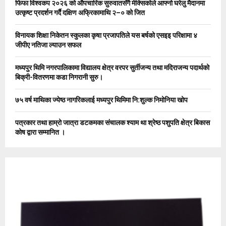
फिफा विश्वकप २०२६ को औपचारिक सुरुवातसँगै मेक्सिकोले आफ्नो घरेलु मैदानमा
r
R
उत्कृष्ट प्रदर्शन गर्दै दक्षिण अफ्रिकामाथि २–० को जित
:
C
विनायक शिक्षा निकेतन स्कुलका कृषा प्रजापतिले यस बर्षको एसइइ परिक्षामा ४
जीपीए नतिजा ल्याउन सफल
H
मध्यपुर थिमि नगरपालिकामा विद्यालय क्षेत्र वरपर सुर्तीजन्य तथा मदिराजन्य पदार्थको
बिक्री-वितरणमा कडा निगरानी सुरु।
७५ वर्ष माथिका ज्येष्ठ नागरिकलाई मध्यपुर थिमिमा नि:शुल्क निमोनिया खोप
पत्रकार तथा हाम्रो जात्रा डटकमका संचालक श्याम था श्रेष्ठ पशुपति क्षेत्र बिकास
कोष द्वारा सम्मानित ।