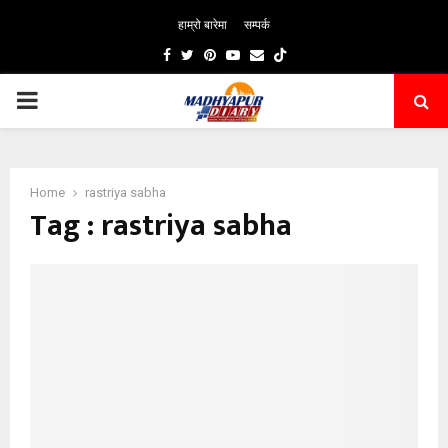
हाम्रो बारेमा
सम्पर्क
Facebook
Twitter
Pinterest
Youtube
Email
PRIMARY
MENU
Home
rastriya sabha
Tag : rastriya sabha