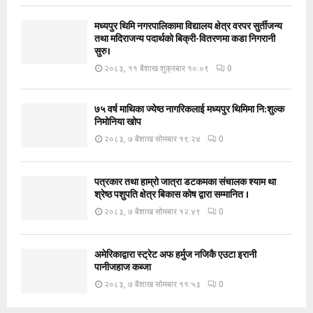
मध्यपुर थिमि नगरपालिकामा विद्यालय क्षेत्र वरपर सुर्तीजन्य
तथा मदिराजन्य पदार्थको बिक्री-वितरणमा कडा निगरानी
सुरु।
२०८३, ११ बैशाख शुक्रबार १०:०९
0
७५ वर्ष माथिका ज्येष्ठ नागरिकलाई मध्यपुर थिमिमा नि:शुल्क
निमोनिया खोप
२०८३, ७ बैशाख सोमबार १९:२४
0
पत्रकार तथा हाम्रो जात्रा डटकमका संचालक श्याम था
श्रेष्ठ पशुपति क्षेत्र बिकास कोष द्वारा सम्मानित ।
२०८३, ७ बैशाख सोमबार १२:४९
0
अमेरिकाद्वारा स्ट्रेट अफ हर्मुज नजिकै एउटा इरानी
पानीजहाज कब्जा
२०८३, ७ बैशाख सोमबार ११:५३
0