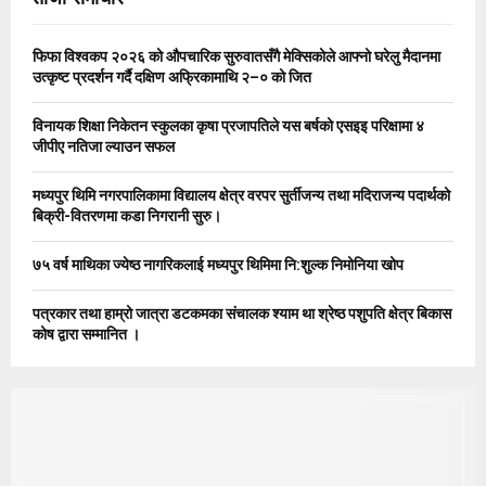
h
f
A
o
फिफा विश्वकप २०२६ को औपचारिक सुरुवातसँगै मेक्सिकोले आफ्नो घरेलु मैदानमा
r
R
उत्कृष्ट प्रदर्शन गर्दै दक्षिण अफ्रिकामाथि २–० को जित
:
C
विनायक शिक्षा निकेतन स्कुलका कृषा प्रजापतिले यस बर्षको एसइइ परिक्षामा ४
जीपीए नतिजा ल्याउन सफल
H
मध्यपुर थिमि नगरपालिकामा विद्यालय क्षेत्र वरपर सुर्तीजन्य तथा मदिराजन्य पदार्थको
बिक्री-वितरणमा कडा निगरानी सुरु।
७५ वर्ष माथिका ज्येष्ठ नागरिकलाई मध्यपुर थिमिमा नि:शुल्क निमोनिया खोप
पत्रकार तथा हाम्रो जात्रा डटकमका संचालक श्याम था श्रेष्ठ पशुपति क्षेत्र बिकास
कोष द्वारा सम्मानित ।