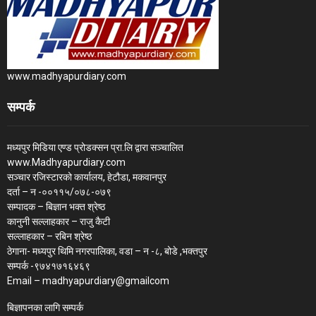
www.madhyapurdiary.com
सम्पर्क
मध्यपुर मिडिया एण्ड प्रोडक्सन प्रा.लि द्वारा सञ्चालित
www.Madhyapurdiary.com
सञ्चार रजिस्टारको कार्यालय, हेटौडा, मकवानपुर
दर्ता – न -००११५/०७८-०७९
सम्पादक – बिज्ञान भक्त श्रेष्ठ
कानुनी सल्लाहकार – राजु कैटी
सल्लाहकार – रबिन श्रेष्ठ
ठेगाना- मध्यपुर थिमि नगरपालिका, वडा – न -८, बोडे ,भक्तपुर
सम्पर्क -९७४१७१६४६९
Email – madhyapurdiary@gmailcom
बिज्ञापनका लागि सम्पर्क