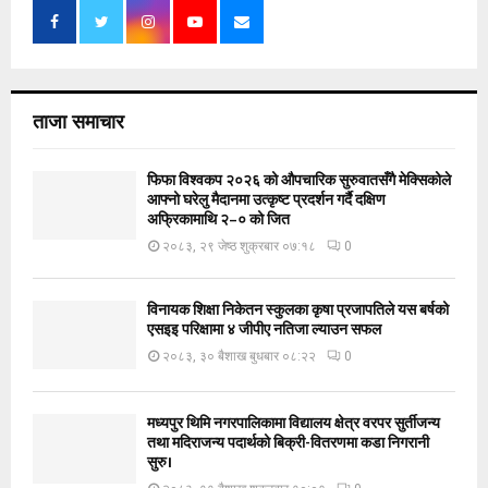
ताजा समाचार
फिफा विश्वकप २०२६ को औपचारिक सुरुवातसँगै मेक्सिकोले
आफ्नो घरेलु मैदानमा उत्कृष्ट प्रदर्शन गर्दै दक्षिण
अफ्रिकामाथि २–० को जित
२०८३, २९ जेष्ठ शुक्रबार ०७:१८
0
विनायक शिक्षा निकेतन स्कुलका कृषा प्रजापतिले यस बर्षको
एसइइ परिक्षामा ४ जीपीए नतिजा ल्याउन सफल
२०८३, ३० बैशाख बुधबार ०८:२२
0
मध्यपुर थिमि नगरपालिकामा विद्यालय क्षेत्र वरपर सुर्तीजन्य
तथा मदिराजन्य पदार्थको बिक्री-वितरणमा कडा निगरानी
सुरु।