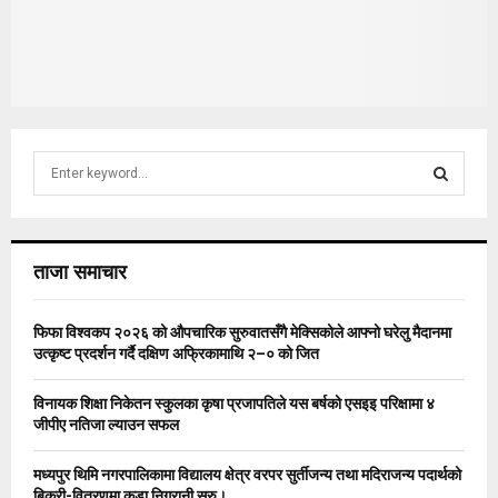
S
e
a
S
r
c
E
ताजा समाचार
h
f
A
o
फिफा विश्वकप २०२६ को औपचारिक सुरुवातसँगै मेक्सिकोले आफ्नो घरेलु मैदानमा
r
R
उत्कृष्ट प्रदर्शन गर्दै दक्षिण अफ्रिकामाथि २–० को जित
:
C
विनायक शिक्षा निकेतन स्कुलका कृषा प्रजापतिले यस बर्षको एसइइ परिक्षामा ४
जीपीए नतिजा ल्याउन सफल
H
मध्यपुर थिमि नगरपालिकामा विद्यालय क्षेत्र वरपर सुर्तीजन्य तथा मदिराजन्य पदार्थको
बिक्री-वितरणमा कडा निगरानी सुरु।