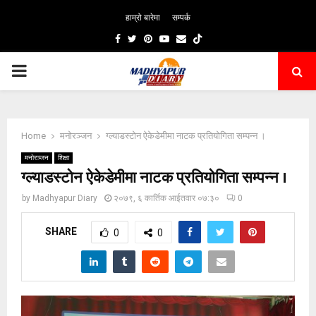
हाम्रो बारेमा
सम्पर्क
Facebook
Twitter
Pinterest
Youtube
Email
PRIMARY
MENU
Home
मनोरञ्जन
ग्ल्याडस्टोन ऐकेडेमीमा नाटक प्रतियोगिता सम्पन्न ।
मनोरञ्जन
शिक्षा
ग्ल्याडस्टोन ऐकेडेमीमा नाटक प्रतियोगिता सम्पन्न ।
by
Madhyapur Diary
२०७९, ६ कार्तिक आईतवार ०७:३०
0
SHARE
0
0