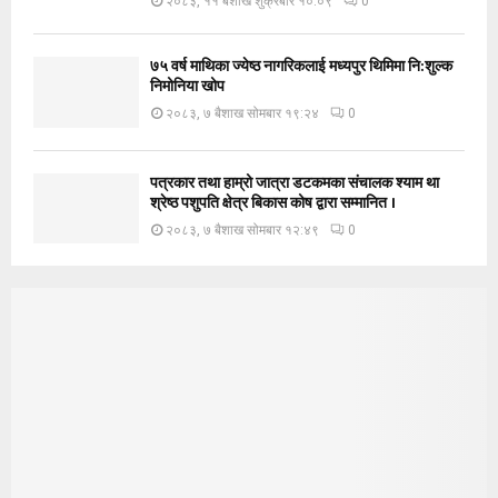
२०८३, ११ बैशाख शुक्रबार १०:०९
0
७५ वर्ष माथिका ज्येष्ठ नागरिकलाई मध्यपुर थिमिमा नि:शुल्क
निमोनिया खोप
२०८३, ७ बैशाख सोमबार १९:२४
0
पत्रकार तथा हाम्रो जात्रा डटकमका संचालक श्याम था
श्रेष्ठ पशुपति क्षेत्र बिकास कोष द्वारा सम्मानित ।
२०८३, ७ बैशाख सोमबार १२:४९
0