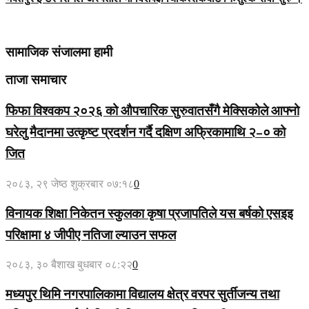
सामाजिक संजालमा हामी
ताजा समाचार
फिफा विश्वकप २०२६ को औपचारिक सुरुवातसँगै मेक्सिकोले आफ्नो
घरेलु मैदानमा उत्कृष्ट प्रदर्शन गर्दै दक्षिण अफ्रिकामाथि २–० को
जित
२०८३, २९ जेष्ठ शुक्रबार ०७:१८
0
विनायक शिक्षा निकेतन स्कुलका कृषा प्रजापतिले यस बर्षको एसइइ
परिक्षामा ४ जीपीए नतिजा ल्याउन सफल
२०८३, ३० बैशाख बुधबार ०८:२२
0
मध्यपुर थिमि नगरपालिकामा विद्यालय क्षेत्र वरपर सुर्तीजन्य तथा