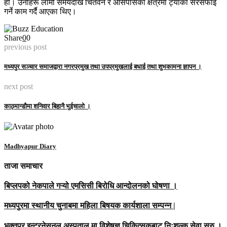
हो। उनीहरू लामो समयदेखि चितवन र आसपासका क्षेत्रमा ट्यांकी सरसफाइ
गर्ने काम गर्दै आएका थिए।
Share
0
0
previous post
मध्यपुर सञ्चार समाजद्वारा नगरप्रमुख तथा उपप्रमुखलाई बधाई तथा शुभकामना ज्ञापन ।
next post
काठ्मान्डौमा शनिवार बिहानै भुईचालो ।
Madhyapur Diary
ताजा समाचार
बिप्लपको नेकपाले गऱ्यो एमसिसी बिरोधि आन्दोलनको घोषणा ।
मध्यपुरमा स्थानीय चुनाबमा महिला बिषयक कार्यशाला सम्पन्न |
भक्तपुर इन्टरनेसनल अस्पताल मा विशेषज्ञ चिकित्सकबाट निःशुल्क सेवा सुरु ।