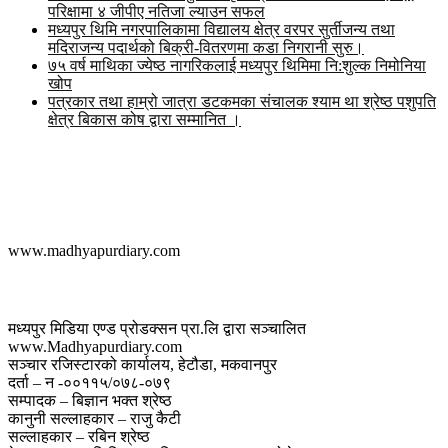
परिक्षामा ४ जीपीए नतिजा ल्याउन सफल
मध्यपुर थिमि नगरपालिकामा विद्यालय क्षेत्र वरपर सुर्तीजन्य तथा
मदिराजन्य पदार्थको बिक्री-वितरणमा कडा निगरानी सुरु।
७५ वर्ष माथिका ज्येष्ठ नागरिकलाई मध्यपुर थिमिमा नि:शुल्क निमोनिया
खोप
पत्रकार तथा हाम्रो जात्रा डटकमका संचालक श्याम था श्रेष्ठ पशुपति
क्षेत्र बिकास कोष द्वारा सम्मानित ।
मध्यपुर डायरी डट कम
www.madhyapurdiary.com
सम्पर्क
मध्यपुर मिडिया एण्ड प्रोडक्सन प्रा.लि द्वारा सञ्चालित
www.Madhyapurdiary.com
सञ्चार रजिस्टारको कार्यालय, हेटौडा, मकवानपुर
दर्ता – न -००११५/०७८-०७९
सम्पादक – बिज्ञान भक्त श्रेष्ठ
कानुनी सल्लाहकार – राजु कैटी
सल्लाहकार – रबिन श्रेष्ठ