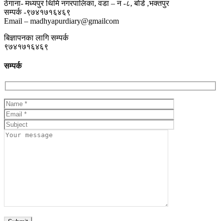
ठेगाना- मध्यपुर थिमि नगरपालिका, वडा – न -८, बोडे ,भक्तपुर
सम्पर्क -९७४१७१६४६९
Email – madhyapurdiary@gmailcom
बिज्ञापनका लागि सम्पर्क
९७४१७१६४६९
सम्पर्क