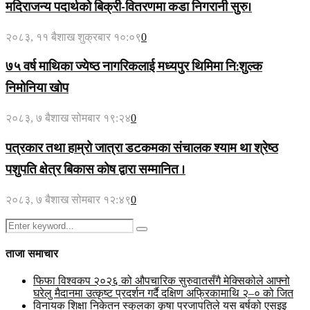
मदिराजन्य पदार्थको बिक्री-वितरणमा कडा निगरानी सुरु।
२०८३, ११ बैशाख शुक्रबार १०:०९
0
७५ वर्ष माथिका ज्येष्ठ नागरिकलाई मध्यपुर थिमिमा नि:शुल्क
निमोनिया खोप
२०८३, ७ बैशाख सोमबार १९:२४
0
पत्रकार तथा हाम्रो जात्रा डटकमका संचालक श्याम था श्रेष्ठ
पशुपति क्षेत्र बिकास कोष द्वारा सम्मानित ।
२०८३, ७ बैशाख सोमबार १२:४९
0
Search
Search
for:
ताजा समाचार
फिफा विश्वकप २०२६ को औपचारिक सुरुवातसँगै मेक्सिकोले आफ्नो
घरेलु मैदानमा उत्कृष्ट प्रदर्शन गर्दै दक्षिण अफ्रिकामाथि २–० को जित
विनायक शिक्षा निकेतन स्कुलका कृषा प्रजापतिले यस बर्षको एसइइ