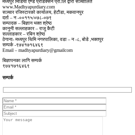
मध्यपुर मिडिया एण्ड प्रोडक्सन प्रा.लि द्वारा सञ्चालित
www.Madhyapurdiary.com
सञ्चार रजिस्टारको कार्यालय, हेटौडा, मकवानपुर
दर्ता – न -००११५/०७८-०७९
सम्पादक – बिज्ञान भक्त श्रेष्ठ
कानुनी सल्लाहकार – राजु कैटी
सल्लाहकार – रबिन श्रेष्ठ
ठेगाना- मध्यपुर थिमि नगरपालिका, वडा – न -८, बोडे ,भक्तपुर
सम्पर्क -९७४१७१६४६९
Email – madhyapurdiary@gmailcom
बिज्ञापनका लागि सम्पर्क
९७४१७१६४६९
सम्पर्क