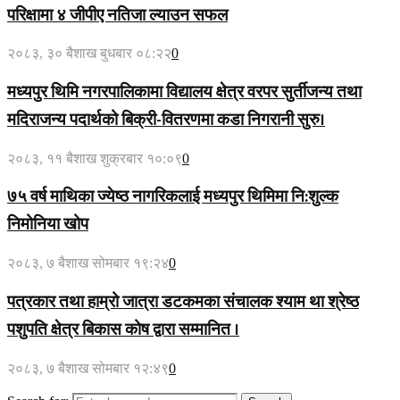
परिक्षामा ४ जीपीए नतिजा ल्याउन सफल
२०८३, ३० बैशाख बुधबार ०८:२२
0
मध्यपुर थिमि नगरपालिकामा विद्यालय क्षेत्र वरपर सुर्तीजन्य तथा
मदिराजन्य पदार्थको बिक्री-वितरणमा कडा निगरानी सुरु।
२०८३, ११ बैशाख शुक्रबार १०:०९
0
७५ वर्ष माथिका ज्येष्ठ नागरिकलाई मध्यपुर थिमिमा नि:शुल्क
निमोनिया खोप
२०८३, ७ बैशाख सोमबार १९:२४
0
पत्रकार तथा हाम्रो जात्रा डटकमका संचालक श्याम था श्रेष्ठ
पशुपति क्षेत्र बिकास कोष द्वारा सम्मानित ।
२०८३, ७ बैशाख सोमबार १२:४९
0