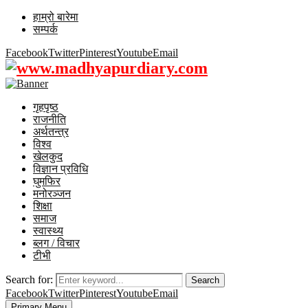
हाम्रो बारेमा
सम्पर्क
Facebook
Twitter
Pinterest
Youtube
Email
गृहपृष्ठ
राजनीति
अर्थतन्त्र
विश्व
खेलकुद
विज्ञान प्रविधि
घुमफिर
मनोरञ्जन
शिक्षा
समाज
स्वास्थ्य
ब्लग / विचार
टीभी
Search for:
Search
Facebook
Twitter
Pinterest
Youtube
Email
Primary Menu