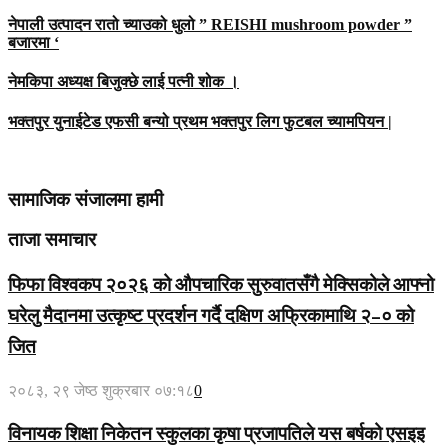
नेपाली उत्पादन रातो च्याउको धुलो ” REISHI mushroom powder ”
बजारमा ‘
नेमकिपा अध्यक्ष बिजुक्छे लाई पत्नी शोक ।
भक्तपुर युनाईटेड एफसी बन्यो प्रथम भक्तपुर लिग फुटबल च्यामपियन |
सामाजिक संजालमा हामी
ताजा समाचार
फिफा विश्वकप २०२६ को औपचारिक सुरुवातसँगै मेक्सिकोले आफ्नो
घरेलु मैदानमा उत्कृष्ट प्रदर्शन गर्दै दक्षिण अफ्रिकामाथि २–० को
जित
२०८३, २९ जेष्ठ शुक्रबार ०७:१८
0
विनायक शिक्षा निकेतन स्कुलका कृषा प्रजापतिले यस बर्षको एसइइ