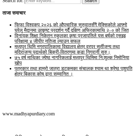
Search for:
Search
ताजा समाचार
फिफा विश्वकप २०२६ को औपचारिक सुरुवातसँगै मेक्सिकोले आफ्नो
घरेलु मैदानमा उत्कृष्ट प्रदर्शन गर्दै दक्षिण अफ्रिकामाथि २–० को जित
विनायक शिक्षा निकेतन स्कुलका कृषा प्रजापतिले यस बर्षको एसइइ
परिक्षामा ४ जीपीए नतिजा ल्याउन सफल
मध्यपुर थिमि नगरपालिकामा विद्यालय क्षेत्र वरपर सुर्तीजन्य तथा
मदिराजन्य पदार्थको बिक्री-वितरणमा कडा निगरानी सुरु।
७५ वर्ष माथिका ज्येष्ठ नागरिकलाई मध्यपुर थिमिमा नि:शुल्क निमोनिया
खोप
पत्रकार तथा हाम्रो जात्रा डटकमका संचालक श्याम था श्रेष्ठ पशुपति
क्षेत्र बिकास कोष द्वारा सम्मानित ।
मध्यपुर डायरी डट कम
www.madhyapurdiary.com
सम्पर्क