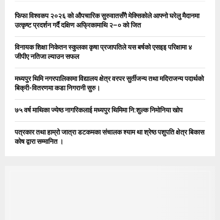
f
A
o
फिफा विश्वकप २०२६ को औपचारिक सुरुवातसँगै मेक्सिकोले आफ्नो घरेलु मैदानमा
r
R
उत्कृष्ट प्रदर्शन गर्दै दक्षिण अफ्रिकामाथि २–० को जित
:
C
विनायक शिक्षा निकेतन स्कुलका कृषा प्रजापतिले यस बर्षको एसइइ परिक्षामा ४
जीपीए नतिजा ल्याउन सफल
H
मध्यपुर थिमि नगरपालिकामा विद्यालय क्षेत्र वरपर सुर्तीजन्य तथा मदिराजन्य पदार्थको
बिक्री-वितरणमा कडा निगरानी सुरु।
७५ वर्ष माथिका ज्येष्ठ नागरिकलाई मध्यपुर थिमिमा नि:शुल्क निमोनिया खोप
पत्रकार तथा हाम्रो जात्रा डटकमका संचालक श्याम था श्रेष्ठ पशुपति क्षेत्र बिकास
कोष द्वारा सम्मानित ।