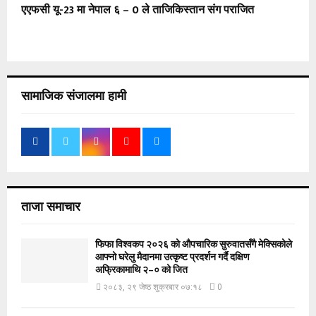
एएफसी यू-23 मा नेपाल ६ – 0 ले ताजिकिस्तान संग पराजित
सामाजिक संजालमा हामी
ताजा समाचार
फिफा विश्वकप २०२६ को औपचारिक सुरुवातसँगै मेक्सिकोले
आफ्नो घरेलु मैदानमा उत्कृष्ट प्रदर्शन गर्दै दक्षिण
अफ्रिकामाथि २–० को जित
२०८३, २९ जेष्ठ शुक्रबार ०७:१८
0