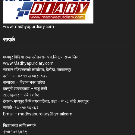
www.madhyapurdiary.com
सम्पर्क
मध्यपुर मिडिया एण्ड प्रोडक्सन प्रा.लि द्वारा सञ्चालित
www.Madhyapurdiary.com
सञ्चार रजिस्टारको कार्यालय, हेटौडा, मकवानपुर
दर्ता – न -००११५/०७८-०७९
सम्पादक – बिज्ञान भक्त श्रेष्ठ
कानुनी सल्लाहकार – राजु कैटी
सल्लाहकार – रबिन श्रेष्ठ
ठेगाना- मध्यपुर थिमि नगरपालिका, वडा – न -८, बोडे ,भक्तपुर
सम्पर्क -९७४१७१६४६९
Email – madhyapurdiary@gmailcom
बिज्ञापनका लागि सम्पर्क
९७४१७१६४६९