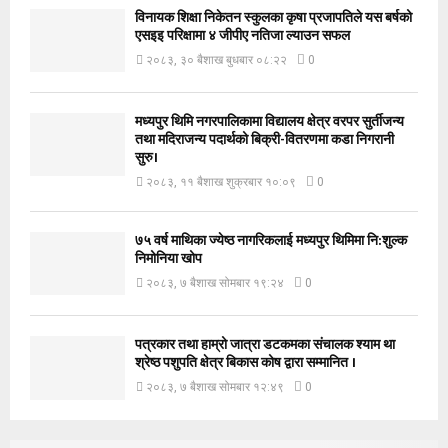
विनायक शिक्षा निकेतन स्कुलका कृषा प्रजापतिले यस बर्षको
एसइइ परिक्षामा ४ जीपीए नतिजा ल्याउन सफल
२०८३, ३० बैशाख बुधबार ०८:२२
0
मध्यपुर थिमि नगरपालिकामा विद्यालय क्षेत्र वरपर सुर्तीजन्य
तथा मदिराजन्य पदार्थको बिक्री-वितरणमा कडा निगरानी
सुरु।
२०८३, ११ बैशाख शुक्रबार १०:०९
0
७५ वर्ष माथिका ज्येष्ठ नागरिकलाई मध्यपुर थिमिमा नि:शुल्क
निमोनिया खोप
२०८३, ७ बैशाख सोमबार १९:२४
0
पत्रकार तथा हाम्रो जात्रा डटकमका संचालक श्याम था
श्रेष्ठ पशुपति क्षेत्र बिकास कोष द्वारा सम्मानित ।
२०८३, ७ बैशाख सोमबार १२:४९
0