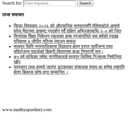
Search for:
Search
ताजा समाचार
फिफा विश्वकप २०२६ को औपचारिक सुरुवातसँगै मेक्सिकोले आफ्नो
घरेलु मैदानमा उत्कृष्ट प्रदर्शन गर्दै दक्षिण अफ्रिकामाथि २–० को जित
विनायक शिक्षा निकेतन स्कुलका कृषा प्रजापतिले यस बर्षको एसइइ
परिक्षामा ४ जीपीए नतिजा ल्याउन सफल
मध्यपुर थिमि नगरपालिकामा विद्यालय क्षेत्र वरपर सुर्तीजन्य तथा
मदिराजन्य पदार्थको बिक्री-वितरणमा कडा निगरानी सुरु।
७५ वर्ष माथिका ज्येष्ठ नागरिकलाई मध्यपुर थिमिमा नि:शुल्क निमोनिया
खोप
पत्रकार तथा हाम्रो जात्रा डटकमका संचालक श्याम था श्रेष्ठ पशुपति
क्षेत्र बिकास कोष द्वारा सम्मानित ।
मध्यपुर डायरी डट कम
www.madhyapurdiary.com
सम्पर्क