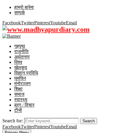
हाम्रो बारेमा
सम्पर्क
Facebook
Twitter
Pinterest
Youtube
Email
गृहपृष्ठ
राजनीति
अर्थतन्त्र
विश्व
खेलकुद
विज्ञान प्रविधि
घुमफिर
मनोरञ्जन
शिक्षा
समाज
स्वास्थ्य
ब्लग / विचार
टीभी
Search for:
Search
Facebook
Twitter
Pinterest
Youtube
Email
Primary Menu