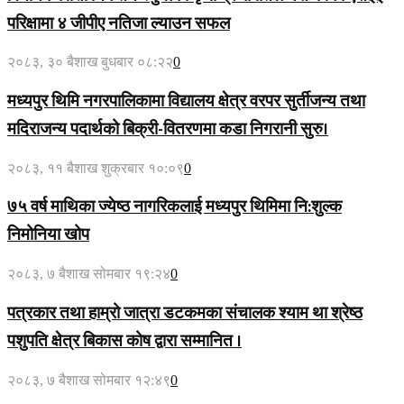
परिक्षामा ४ जीपीए नतिजा ल्याउन सफल
२०८३, ३० बैशाख बुधबार ०८:२२
0
मध्यपुर थिमि नगरपालिकामा विद्यालय क्षेत्र वरपर सुर्तीजन्य तथा
मदिराजन्य पदार्थको बिक्री-वितरणमा कडा निगरानी सुरु।
२०८३, ११ बैशाख शुक्रबार १०:०९
0
७५ वर्ष माथिका ज्येष्ठ नागरिकलाई मध्यपुर थिमिमा नि:शुल्क
निमोनिया खोप
२०८३, ७ बैशाख सोमबार १९:२४
0
पत्रकार तथा हाम्रो जात्रा डटकमका संचालक श्याम था श्रेष्ठ
पशुपति क्षेत्र बिकास कोष द्वारा सम्मानित ।
२०८३, ७ बैशाख सोमबार १२:४९
0