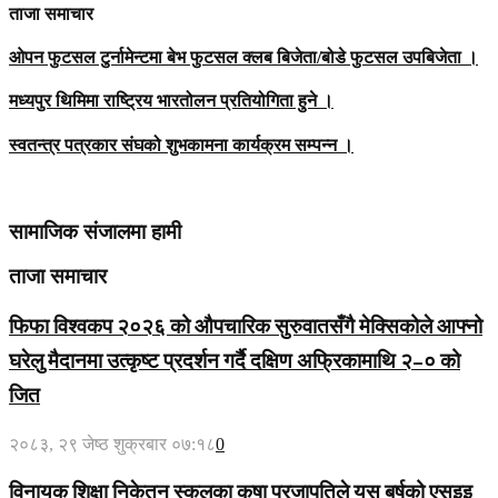
ताजा समाचार
ओपन फुटसल टुर्नामेन्टमा बेभ फुटसल क्लब बिजेता/बोडे फुटसल उपबिजेता ।
मध्यपुर थिमिमा राष्ट्रिय भारतोलन प्रतियोगिता हुने ।
स्वतन्त्र पत्रकार संघको शुभकामना कार्यक्रम सम्पन्न ।
सामाजिक संजालमा हामी
ताजा समाचार
फिफा विश्वकप २०२६ को औपचारिक सुरुवातसँगै मेक्सिकोले आफ्नो
घरेलु मैदानमा उत्कृष्ट प्रदर्शन गर्दै दक्षिण अफ्रिकामाथि २–० को
जित
२०८३, २९ जेष्ठ शुक्रबार ०७:१८
0
विनायक शिक्षा निकेतन स्कुलका कृषा प्रजापतिले यस बर्षको एसइइ