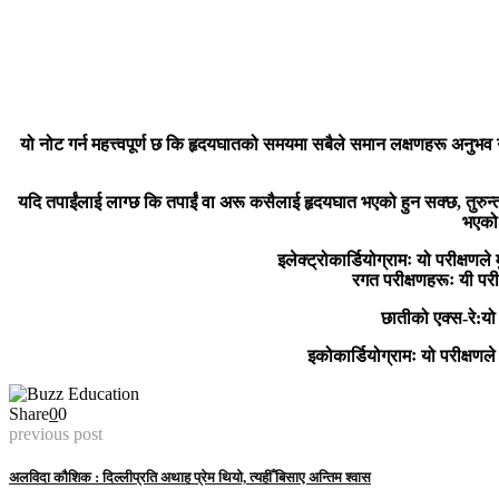
यो नोट गर्न महत्त्वपूर्ण छ कि हृदयघातको समयमा सबैले समान लक्षणहरू अनुभव ग
यदि तपाईंलाई लाग्छ कि तपाईं वा अरू कसैलाई हृदयघात भएको हुन सक्छ, तुर
भएको 
इलेक्ट्रोकार्डियोग्रामः यो परीक्षण
रगत परीक्षणहरूः यी परीक
छातीको एक्स-रे:यो
इकोकार्डियोग्रामः यो परीक्षणले
Share
0
0
previous post
अलविदा कौशिक : दिल्लीप्रति अथाह प्रेम थियो, त्यहीँ बिसाए अन्तिम श्वास