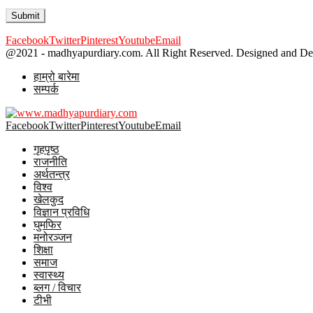
Facebook
Twitter
Pinterest
Youtube
Email
@2021 - madhyapurdiary.com. All Right Reserved. Designed and D
हाम्रो बारेमा
सम्पर्क
Facebook
Twitter
Pinterest
Youtube
Email
गृहपृष्ठ
राजनीति
अर्थतन्त्र
विश्व
खेलकुद
विज्ञान प्रविधि
घुमफिर
मनोरञ्जन
शिक्षा
समाज
स्वास्थ्य
ब्लग / विचार
टीभी