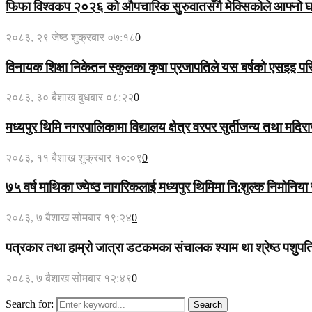
फिफा विश्वकप २०२६ को औपचारिक सुरुवातसँगै मेक्सिकोले आफ्नो घरेलु
२०८३, २९ जेष्ठ शुक्रबार ०७:१८
0
विनायक शिक्षा निकेतन स्कुलका कृषा प्रजापतिले यस बर्षको एसइइ प
२०८३, ३० बैशाख बुधबार ०८:२२
0
मध्यपुर थिमि नगरपालिकामा विद्यालय क्षेत्र वरपर सुर्तीजन्य तथा मदि
२०८३, ११ बैशाख शुक्रबार १०:०९
0
७५ वर्ष माथिका ज्येष्ठ नागरिकलाई मध्यपुर थिमिमा नि:शुल्क निमोनिया
२०८३, ७ बैशाख सोमबार १९:२४
0
पत्रकार तथा हाम्रो जात्रा डटकमका संचालक श्याम था श्रेष्ठ पशुपति क्
२०८३, ७ बैशाख सोमबार १२:४९
0
Search for:
Search