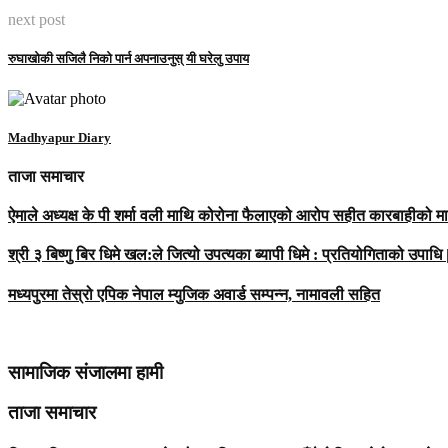
next post
रुघाखोकी सजिलै निको पार्न अपनाउनुस् यी घरेलु उपाय
Madhyapur Diary
ताजा समाचार
ऐमाले अध्यक्ष के पी शर्मा वली माथि कोरोना फैलाएको आरोप सहीत कारबाहीको म
श्री ३ बिष्णु बिर धिमे खल:ले जित्यो उपत्यका ब्यापी धिमे : प्रतियोगिताको उपाधि 
मध्यपुरमा तेस्रो एपिक नेपाल म्युजिक अवार्ड सम्पन्न, नामावली सहित
सामाजिक संजालमा हामी
ताजा समाचार