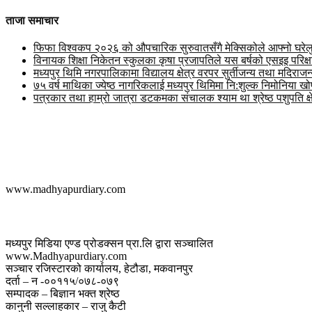
ताजा समाचार
फिफा विश्वकप २०२६ को औपचारिक सुरुवातसँगै मेक्सिकोले आफ्नो घरेलु मै
विनायक शिक्षा निकेतन स्कुलका कृषा प्रजापतिले यस बर्षको एसइइ परिक
मध्यपुर थिमि नगरपालिकामा विद्यालय क्षेत्र वरपर सुर्तीजन्य तथा मदिरा
७५ वर्ष माथिका ज्येष्ठ नागरिकलाई मध्यपुर थिमिमा नि:शुल्क निमोनिया ख
पत्रकार तथा हाम्रो जात्रा डटकमका संचालक श्याम था श्रेष्ठ पशुपति क्ष
मध्यपुर डायरी डट कम
www.madhyapurdiary.com
सम्पर्क
मध्यपुर मिडिया एण्ड प्रोडक्सन प्रा.लि द्वारा सञ्चालित
www.Madhyapurdiary.com
सञ्चार रजिस्टारको कार्यालय, हेटौडा, मकवानपुर
दर्ता – न -००११५/०७८-०७९
सम्पादक – बिज्ञान भक्त श्रेष्ठ
कानुनी सल्लाहकार – राजु कैटी