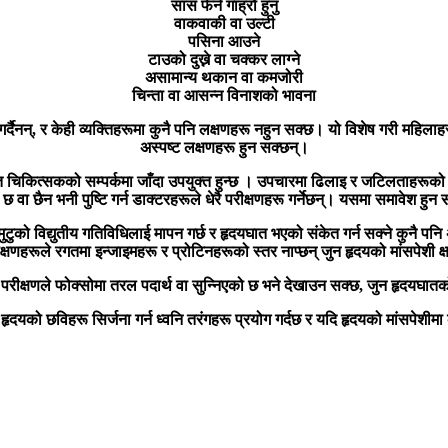
सास फेर्न गाह्रो हुनु
वाकवाकी वा उल्टी
पसिना आउने
टाउको दुख्ने वा चक्कर लाग्ने
असामान्य थकान वा कमजोरी
चिन्ता वा आसन्न विनाशको भावना
र्दैनन्, र केही व्यक्तिहरूमा कुनै पनि लक्षणहरू नहुन सक्छ। यो विशेष गरी महिलाहर
अस्पष्ट लक्षणहरू हुन सक्छन्।
ुन्त चिकित्सकको सम्पर्कमा जाँदा उपयुक्त हुन्छ । उपचारमा ढिलाइ र जटिलताह
छ वा छैन भनी पुष्टि गर्न डाक्टरहरूले धेरै परीक्षणहरू गर्नेछन्। यसमा समावेश हुन 
ले मुटुको विद्युतीय गतिविधिलाई मापन गर्छ र हृदयघात भएको संकेत गर्न सक्ने कुनै 
्षणहरूले रगतमा इन्जाइमहरू र प्रोटिनहरूको स्तर नाप्छन् जुन हृदयको मांसपेशी क्ष
 परीक्षणले फोक्सोमा तरल पदार्थ वा सुन्निएको छ भने देखाउन सक्छ, जुन हृदयघात
 हृदयको छविहरू सिर्जना गर्न ध्वनि तरंगहरू प्रयोग गर्दछ र यदि हृदयको मांसपेशीम