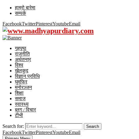
हाम्रो बारेमा
सम्पर्क
Facebook
Twitter
Pinterest
Youtube
Email
गृहपृष्ठ
राजनीति
अर्थतन्त्र
विश्व
खेलकुद
विज्ञान प्रविधि
घुमफिर
मनोरञ्जन
शिक्षा
समाज
स्वास्थ्य
ब्लग / विचार
टीभी
Search for:
Search
Facebook
Twitter
Pinterest
Youtube
Email
Primary Menu