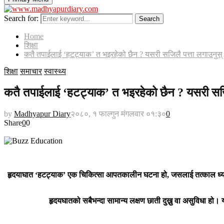
Search for:
Search
Home
शिक्षा
कतै तपाईलाई ‘हटट्याक’ त भइरहेको छैन ? यसरी सजिलै पत्ता लगाउनुस्
शिक्षा
समाचार
स्वास्थ्य
कतै तपाईलाई ‘हटट्याक’ त भइरहेको छैन ? यसरी सजि
by
Madhyapur Diary
२०८०, १ फाल्गुन मंगलवार ०१:३०
0
Share
0
0
हृदयाघात ‘हटट्याक’ एक चिकित्सा आपतकालीन घटना हो, जसलाई तत्काल ध्यान आवश्
हृदयघातको सबैभन्दा सामान्य लक्षण छाती दुख्नु वा असुविधा हो