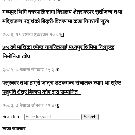
मध्यपुर थिमि नगरपालिकामा विद्यालय क्षेत्र वरपर सुर्तीजन्य तथा
मदिराजन्य पदार्थको बिक्री-वितरणमा कडा निगरानी सुरु।
२०८३, ११ बैशाख शुक्रबार १०:०९
0
७५ वर्ष माथिका ज्येष्ठ नागरिकलाई मध्यपुर थिमिमा नि:शुल्क
निमोनिया खोप
२०८३, ७ बैशाख सोमबार १९:२४
0
पत्रकार तथा हाम्रो जात्रा डटकमका संचालक श्याम था श्रेष्ठ
पशुपति क्षेत्र बिकास कोष द्वारा सम्मानित ।
२०८३, ७ बैशाख सोमबार १२:४९
0
Search for:
Search
ताजा समाचार