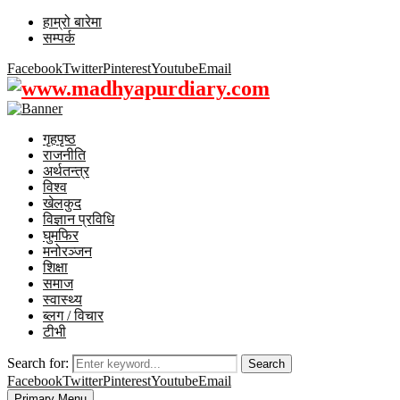
हाम्रो बारेमा
सम्पर्क
Facebook
Twitter
Pinterest
Youtube
Email
गृहपृष्ठ
राजनीति
अर्थतन्त्र
विश्व
खेलकुद
विज्ञान प्रविधि
घुमफिर
मनोरञ्जन
शिक्षा
समाज
स्वास्थ्य
ब्लग / विचार
टीभी
Search for:
Search
Facebook
Twitter
Pinterest
Youtube
Email
Primary Menu