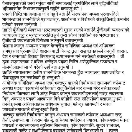
पेसाअनुसारको कार्य गर्नुका साथै समाजलाई प्रगतितिर लाने बुद्धिजीवीको
भूमिकासमेत निभाउनसक्नुपर्ने उहाँले बताउनुभयो ।
पदको निम्ति भागबन्डामा जान नहुने बताउँदै संस्थापक अध्यक्ष प्रजापतिले
भागबन्डाको राजनीतिले प्रजातन्त्र, आलोचना र विरोधको संस्कृतिलाई कमजोर
पारेको प्रस्ट पार्नुभयो ।
उहाँले पुँजीवादी व्यवस्था भ्रष्टाचारको मुहान भएको बताउँदै पुँजीवादी व्यवस्थाको
न्यायालय शुद्ध र भ्रष्टाचाररहित हुने कुरा सोच्न नसकिने बरु भ्रष्टाचार र
पुँजीवादी व्यवस्थाको विरोधमा लाग्नुपर्ने बताउनुभयो ।
भेलामा कानुन अध्ययन समाज केन्द्रीय समितिका अध्यक्ष एवं अधिवक्ता
रामप्रसाद प्रजापतिले शासक पार्टी निकट ठूला सङ्गठनहरूले कानुनी शासन,
देश र जनताको हितका विषयलाई उत्थानसम्म गर्न नसकेको बताउनुभयो । ती
ठूला सङ्गठनका र वरिष्ठ भन्नेहरू पदका निम्ति असैद्धान्तिक गठबन्धन र
मोलमोलाइमा लाग्ने गरेको उहाँ बताउनुभयो ।
उहाँले न्यायालयमा दलीय राजनीतिक भागबन्डा हुँदा न्यायालय पक्षपातरहित र
विवादमुक्त हुन नसकेको हो भन्नुभयो ।
आयोजक समितिका अध्यक्ष एवम् भक्तपुर बारको निर्वाचनमा समाजको तर्फबाट
अध्यक्ष पदका प्रत्यासी अधिवक्ता राजु कैतीले बार कब्जा गरेर बसेकाहरूले
निर्वाचन जित्नका लागि आफू निकट कानुन व्यवसायीहरूलाई मात्र सदस्यता
दिने, अवसर र पदको आश्वासन दिने फोहोरी खेल खेलिरहेको बताउन्ुभयो ।
कार्यक्रममा अधिवक्ताहरू राधेश्याम सुवाल, महेन्द्र खायमली र मनज
ज्याख्वोलगायतले बोल्नुभएको थियो ।
भक्तपुर बारको निर्वाचनमा कानुन अध्ययन समाजको तर्फबाट अध्यक्षमा राजु
कैती, उपाध्यक्षमा शिवराम बोहजू, सचिवमा गम्वीरमान ज्याख्व, कोषाध्यक्षमा मनज
ज्याख्वो र सदस्यहरूमा न्हुछेराम सिबन्जार, प्रेम प्रजापति, सुन्दर राजचल,
बाबुकाजी गाइँजू र लक्ष्मीप्रसाद दुवालले उम्मेदवारी दिनुभएको छ । त्यस्तै