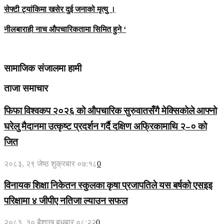
सेफ्टी ट्यांकिमा खसेर दुई जनाको मृत्यु ।
नीलबाराही नाच औपचारिकतामा सिमित हुने ‘
सामाजिक संजालमा हामी
ताजा समाचार
फिफा विश्वकप २०२६ को औपचारिक सुरुवातसँगै मेक्सिकोले आफ्नो
घरेलु मैदानमा उत्कृष्ट प्रदर्शन गर्दै दक्षिण अफ्रिकामाथि २–० को
जित
२०८३, २९ जेष्ठ शुक्रबार ०७:१८
0
विनायक शिक्षा निकेतन स्कुलका कृषा प्रजापतिले यस बर्षको एसइइ
परिक्षामा ४ जीपीए नतिजा ल्याउन सफल
२०८३, ३० बैशाख बुधबार ०८:२२
0