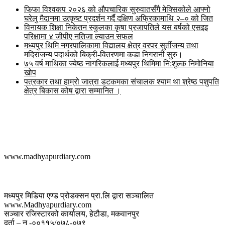
फिफा विश्वकप २०२६ को औपचारिक सुरुवातसँगै मेक्सिकोले आफ्नो
घरेलु मैदानमा उत्कृष्ट प्रदर्शन गर्दै दक्षिण अफ्रिकामाथि २–० को जित
विनायक शिक्षा निकेतन स्कुलका कृषा प्रजापतिले यस बर्षको एसइइ
परिक्षामा ४ जीपीए नतिजा ल्याउन सफल
मध्यपुर थिमि नगरपालिकामा विद्यालय क्षेत्र वरपर सुर्तीजन्य तथा
मदिराजन्य पदार्थको बिक्री-वितरणमा कडा निगरानी सुरु।
७५ वर्ष माथिका ज्येष्ठ नागरिकलाई मध्यपुर थिमिमा नि:शुल्क निमोनिया
खोप
पत्रकार तथा हाम्रो जात्रा डटकमका संचालक श्याम था श्रेष्ठ पशुपति
क्षेत्र बिकास कोष द्वारा सम्मानित ।
मध्यपुर डायरी डट कम
www.madhyapurdiary.com
सम्पर्क
मध्यपुर मिडिया एण्ड प्रोडक्सन प्रा.लि द्वारा सञ्चालित
www.Madhyapurdiary.com
सञ्चार रजिस्टारको कार्यालय, हेटौडा, मकवानपुर
दर्ता – न -००११५/०७८-०७९