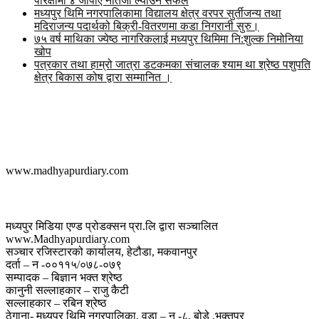
परिक्षामा ४ जीपीए नतिजा ल्याउन सफल
मध्यपुर थिमि नगरपालिकामा विद्यालय क्षेत्र वरपर सुर्तीजन्य तथा
मदिराजन्य पदार्थको बिक्री-वितरणमा कडा निगरानी सुरु।
७५ वर्ष माथिका ज्येष्ठ नागरिकलाई मध्यपुर थिमिमा नि:शुल्क निमोनिया
खोप
पत्रकार तथा हाम्रो जात्रा डटकमका संचालक श्याम था श्रेष्ठ पशुपति
क्षेत्र बिकास कोष द्वारा सम्मानित ।
मध्यपुर डायरी डट कम
www.madhyapurdiary.com
सम्पर्क
मध्यपुर मिडिया एण्ड प्रोडक्सन प्रा.लि द्वारा सञ्चालित
www.Madhyapurdiary.com
सञ्चार रजिस्टारको कार्यालय, हेटौडा, मकवानपुर
दर्ता – न -००११५/०७८-०७९
सम्पादक – बिज्ञान भक्त श्रेष्ठ
कानुनी सल्लाहकार – राजु कैटी
सल्लाहकार – रबिन श्रेष्ठ
ठेगाना- मध्यपुर थिमि नगरपालिका, वडा – न -८, बोडे ,भक्तपुर