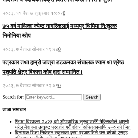
२०८३, ११ बैशाख शुक्रबार १०:०९
0
७५ वर्ष माथिका ज्येष्ठ नागरिकलाई मध्यपुर थिमिमा नि:शुल्क
निमोनिया खोप
२०८३, ७ बैशाख सोमबार १९:२४
0
पत्रकार तथा हाम्रो जात्रा डटकमका संचालक श्याम था श्रेष्ठ
पशुपति क्षेत्र बिकास कोष द्वारा सम्मानित ।
२०८३, ७ बैशाख सोमबार १२:४९
0
Search for:
Search
ताजा समाचार
फिफा विश्वकप २०२६ को औपचारिक सुरुवातसँगै मेक्सिकोले आफ्नो
घरेलु मैदानमा उत्कृष्ट प्रदर्शन गर्दै दक्षिण अफ्रिकामाथि २–० को जित
विनायक शिक्षा निकेतन स्कुलका कृषा प्रजापतिले यस बर्षको एसइइ