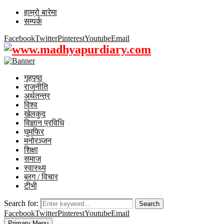
हाम्रो बारेमा
सम्पर्क
Facebook
Twitter
Pinterest
Youtube
Email
गृहपृष्ठ
राजनीति
अर्थतन्त्र
विश्व
खेलकुद
विज्ञान प्रविधि
घुमफिर
मनोरञ्जन
शिक्षा
समाज
स्वास्थ्य
ब्लग / विचार
टीभी
Search for:
Search
Facebook
Twitter
Pinterest
Youtube
Email
Primary Menu