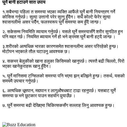
घुर्ने बानी हटाउने सात उपाय
१.सबैभन्दा पहिला त समस्या भएका व्यक्ति आफैंले घुर्ने बानी नियन्त्रण गर्ने
कोसिस गर्नुपर्छ। सुत्दा उत्तानो परेर सुत्नु हुँदैन। सधैं कोल्टे फेरेर सुत्दा
श्वासनलीमा असर पर्दैन, फलस्वरूप घुर्ने समस्या कम हुँदै जान्छ।
२. सकेसम्म नियमिति व्यायाम गर्नुपर्छ। यसले घुर्ने समस्यासँगै शरीर सुगठित हुन
पनि मद्दत गर्छ। नियमित ब्यायाम गर्ने हो भने क्रमश घुर्ने बानी हट्दै जान्छ ।
३.शरीरको अत्यधिक भारका कारणसमेत श्वासनलीमा असर परिरहेको हुन्छ।
मोटोपन भएकाले तौल घटाउनु आवश्यक छ।
४. सकभर बेलुकीको खाना हलुका किसिमको खानुपर्छ। त्यस्तै बढी चिल्लो, पिरो
भएका खानेकुराहरू खानु हुँदैन।
५. घुर्ने मानिसमा टन्सिलको समस्या पनि भएमा झन् बल्झिने हुन्छ। तसर्थ, यसको
समयमै उपचार गर्नुपर्छ।
६. अत्यधिक धूमपान, मद्यपान र लागुऔषधबाट टाढा रहनुपर्छ। यसबाट घुर्ने
समस्या छ भने छुटकार पाउन सहयोग पुर्‍याउँछ ।
७. घुर्ने समस्या बढी देखिएमा चिकित्सकसँग सल्लाह लिनु आवश्यक हुन्छ।