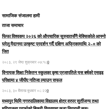
सामाजिक संजालमा हामी
ताजा समाचार
फिफा विश्वकप २०२६ को औपचारिक सुरुवातसँगै मेक्सिकोले आफ्नो
घरेलु मैदानमा उत्कृष्ट प्रदर्शन गर्दै दक्षिण अफ्रिकामाथि २–० को
जित
२०८३, २९ जेष्ठ शुक्रबार ०७:१८
0
विनायक शिक्षा निकेतन स्कुलका कृषा प्रजापतिले यस बर्षको एसइइ
परिक्षामा ४ जीपीए नतिजा ल्याउन सफल
२०८३, ३० बैशाख बुधबार ०८:२२
0
मध्यपुर थिमि नगरपालिकामा विद्यालय क्षेत्र वरपर सुर्तीजन्य तथा
मदिराजन्य पदार्थको बिक्री-वितरणमा कडा निगरानी सुरु।