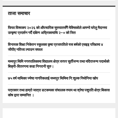
S
r
c
E
ताजा समाचार
h
f
A
o
फिफा विश्वकप २०२६ को औपचारिक सुरुवातसँगै मेक्सिकोले आफ्नो घरेलु मैदानमा
r
R
उत्कृष्ट प्रदर्शन गर्दै दक्षिण अफ्रिकामाथि २–० को जित
:
C
विनायक शिक्षा निकेतन स्कुलका कृषा प्रजापतिले यस बर्षको एसइइ परिक्षामा ४
जीपीए नतिजा ल्याउन सफल
H
मध्यपुर थिमि नगरपालिकामा विद्यालय क्षेत्र वरपर सुर्तीजन्य तथा मदिराजन्य पदार्थको
बिक्री-वितरणमा कडा निगरानी सुरु।
७५ वर्ष माथिका ज्येष्ठ नागरिकलाई मध्यपुर थिमिमा नि:शुल्क निमोनिया खोप
पत्रकार तथा हाम्रो जात्रा डटकमका संचालक श्याम था श्रेष्ठ पशुपति क्षेत्र बिकास
कोष द्वारा सम्मानित ।