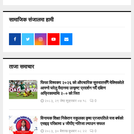
सामाजिक संजालमा हामी
ताजा समाचार
फिफा विश्वकप २०२६ को औपचारिक सुरुवातसँगै मेक्सिकोले
आफ्नो घरेलु मैदानमा उत्कृष्ट प्रदर्शन गर्दै दक्षिण
अफ्रिकामाथि २–० को जित
२०८३, २९ जेष्ठ शुक्रबार ०७:१८
0
विनायक शिक्षा निकेतन स्कुलका कृषा प्रजापतिले यस बर्षको
एसइइ परिक्षामा ४ जीपीए नतिजा ल्याउन सफल
२०८३, ३० बैशाख बुधबार ०८:२२
0