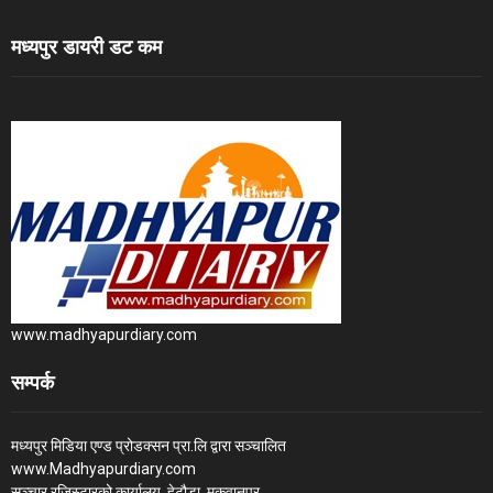
मध्यपुर डायरी डट कम
www.madhyapurdiary.com
सम्पर्क
मध्यपुर मिडिया एण्ड प्रोडक्सन प्रा.लि द्वारा सञ्चालित
www.Madhyapurdiary.com
सञ्चार रजिस्टारको कार्यालय, हेटौडा, मकवानपुर