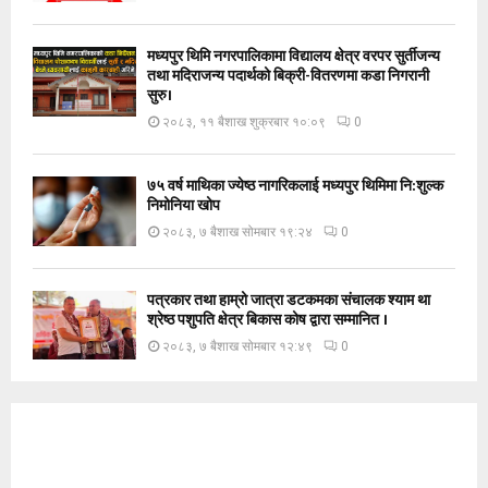
मध्यपुर थिमि नगरपालिकामा विद्यालय क्षेत्र वरपर सुर्तीजन्य
तथा मदिराजन्य पदार्थको बिक्री-वितरणमा कडा निगरानी
सुरु।
२०८३, ११ बैशाख शुक्रबार १०:०९
0
७५ वर्ष माथिका ज्येष्ठ नागरिकलाई मध्यपुर थिमिमा नि:शुल्क
निमोनिया खोप
२०८३, ७ बैशाख सोमबार १९:२४
0
पत्रकार तथा हाम्रो जात्रा डटकमका संचालक श्याम था
श्रेष्ठ पशुपति क्षेत्र बिकास कोष द्वारा सम्मानित ।
२०८३, ७ बैशाख सोमबार १२:४९
0