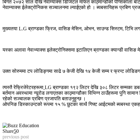
बिगत २०७२ साल देखि नेवाम्याक्स डिजिटल मार्फत काठ्मान्डौको पेप्सिकोला बाट स
नेवाम्याक्स ईलेक्ट्रोनिकस सञ्चालनमा ल्याईएको हो । ब्यबसायिहरू प्रबिण प्रज
मुख्यतया L.G ब्राण्डका फ्रिज, वासिङ मेसिन, ओभन
,
साउन्ड सिस्टम, टिभि लग
यस्का अलावा नेवाभ्याक्स इलेक्ट्रोनिक्समा इटालिएन ब्राण्डका क्यान्डी वासिङ
उक्त सोरुममा टप लोडिङ्गमा साढे ७ केजी देखि १४ केजी सम्म र फ्रन्ट लोडिङ
त्यस्तै रेफ्रिजेरेटरहरूमा
LG ब्राण्डका १९२ लिटर देखि ३०८ लिटर सम्मका डबल ल
बर्तमान अवस्थामा न्यूरोड लगाएतका काठ्मान्डौका विभिन्न ठाउँहरूमा पुगि सामान कि
रहेको सञ्चालक प्रबिण प्रजापति बताउनुहुन्छ ।
ओपनिङ डिस्काउन्टको रूपमा १५ % छुटका साथै गिफ्ट आईटमको ब्यबस्था एकहप
Share
5
0
previous post