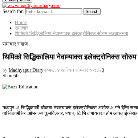
Search for:
Search
Home
समाचार
थिमिको सिद्धिकालिमा नेवाम्याक्स इलेक्ट्रोनिक्स सोरुम सञ्चालनमा
समाचार
समाज
थिमिको सिद्धिकालिमा नेवाम्याक्स इलेक्ट्रोनिक्स सोरु
by
Madhyapur Diary
२०७८, ४ आश्विन सोमबार ०९:३२
0
Share
5
0
मध्यपुर -६ सिद्धिकाली चोकमा नेवाम्याक्स ईलेक्ट्रोनिक्स असोज-४ गते देखि सन्
वासिङगमेसिन,ओभन,भ्याकुमक्लिनर
,
फ्यान, टि भि लगायतका होम आपलाईन्सेस