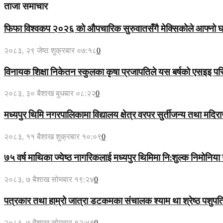
ताजा समाचार
फिफा विश्वकप २०२६ को औपचारिक सुरुवातसँगै मेक्सिकोले आफ्नो घरेलु
२०८३, २९ जेष्ठ शुक्रबार ०७:१८
0
विनायक शिक्षा निकेतन स्कुलका कृषा प्रजापतिले यस बर्षको एसइइ प
२०८३, ३० बैशाख बुधबार ०८:२२
0
मध्यपुर थिमि नगरपालिकामा विद्यालय क्षेत्र वरपर सुर्तीजन्य तथा मदि
२०८३, ११ बैशाख शुक्रबार १०:०९
0
७५ वर्ष माथिका ज्येष्ठ नागरिकलाई मध्यपुर थिमिमा नि:शुल्क निमोनिया
२०८३, ७ बैशाख सोमबार १९:२४
0
पत्रकार तथा हाम्रो जात्रा डटकमका संचालक श्याम था श्रेष्ठ पशुपति क्
२०८३, ७ बैशाख सोमबार १२:४९
0