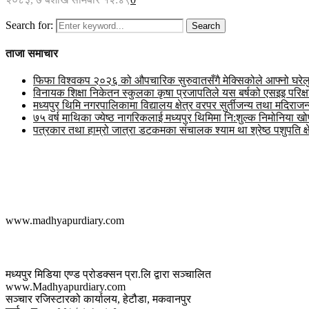
Search for:
Search
ताजा समाचार
फिफा विश्वकप २०२६ को औपचारिक सुरुवातसँगै मेक्सिकोले आफ्नो घरेलु मै
विनायक शिक्षा निकेतन स्कुलका कृषा प्रजापतिले यस बर्षको एसइइ परिक
मध्यपुर थिमि नगरपालिकामा विद्यालय क्षेत्र वरपर सुर्तीजन्य तथा मदिरा
७५ वर्ष माथिका ज्येष्ठ नागरिकलाई मध्यपुर थिमिमा नि:शुल्क निमोनिया ख
पत्रकार तथा हाम्रो जात्रा डटकमका संचालक श्याम था श्रेष्ठ पशुपति क्ष
मध्यपुर डायरी डट कम
www.madhyapurdiary.com
सम्पर्क
मध्यपुर मिडिया एण्ड प्रोडक्सन प्रा.लि द्वारा सञ्चालित
www.Madhyapurdiary.com
सञ्चार रजिस्टारको कार्यालय, हेटौडा, मकवानपुर