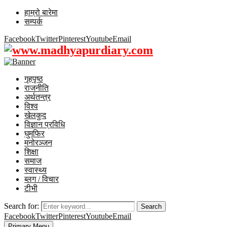
हाम्रो बारेमा
सम्पर्क
Facebook
Twitter
Pinterest
Youtube
Email
गृहपृष्ठ
राजनीति
अर्थतन्त्र
विश्व
खेलकुद
विज्ञान प्रविधि
घुमफिर
मनोरञ्जन
शिक्षा
समाज
स्वास्थ्य
ब्लग / विचार
टीभी
Search for:
Search
Facebook
Twitter
Pinterest
Youtube
Email
Primary Menu