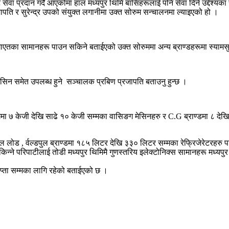
ेवा प्रदान गर्दै आएकोमा हाल मध्यपुर थिमि बासिहरूलाई पनि सेवा दिने उद्देश्यका
ापति र सुरेन्द्र उपको संयुक्त लगानीमा उक्त सोरुम सन्चालनमा ल्याइएको हो ।
ाएतका सामानहरू पाउन सकिने बताईएको उक्त सोरुममा अन्य ब्राण्डहरूमा स्यामस
 मेसिन समेत उपलब्ध हुने सञ्चालक प्रबिण प्रजापति बताउनु हुन्छ ।
गमा ७ केजी देखि साढे १० केजी सम्मका वासिङग मेसिनहरु र C.G ब्राण्डमा ८ द
ोड , र्वल्डपुल ब्राण्डमा १८५ लिटर देखि ३३० लिटर सम्मका रेफ्रिजेरेटरहरु 
न्ने परिपाटीलाई तोडी मध्यपुर थिमिमै गुणस्तरिय इलेक्टोनिक्स सामानहरू मध्यपुर थिम
्ता सम्मका लागि रहेको बताईएको छ ।