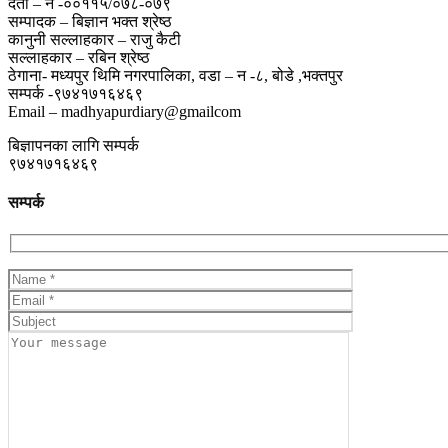
दर्ता – न -००११५/०७८-०७९
सम्पादक – बिज्ञान भक्त श्रेष्ठ
कानुनी सल्लाहकार – राजु कैटी
सल्लाहकार – रबिन श्रेष्ठ
ठेगाना- मध्यपुर थिमि नगरपालिका, वडा – न -८, बोडे ,भक्तपुर
सम्पर्क -९७४१७१६४६९
Email – madhyapurdiary@gmailcom
बिज्ञापनका लागि सम्पर्क
९७४१७१६४६९
सम्पर्क