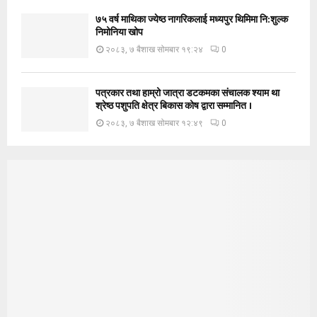
७५ वर्ष माथिका ज्येष्ठ नागरिकलाई मध्यपुर थिमिमा नि:शुल्क
निमोनिया खोप
२०८३, ७ बैशाख सोमबार १९:२४
0
पत्रकार तथा हाम्रो जात्रा डटकमका संचालक श्याम था
श्रेष्ठ पशुपति क्षेत्र बिकास कोष द्वारा सम्मानित ।
२०८३, ७ बैशाख सोमबार १२:४९
0