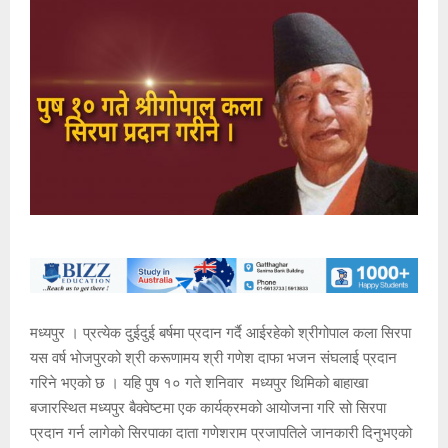
मध्यपुर । प्रत्येक दुईदुई बर्षमा प्रदान गर्दै आईरहेको श्रीगोपाल कला सिरपा
यस वर्ष भोजपुरको श्री करूणामय श्री गणेश दाफा भजन संघलाई प्रदान
गरिने भएको छ । यहि पुष १० गते शनिवार मध्यपुर थिमिको बाहाखा
बजारस्थित मध्यपुर बैक्वेष्टमा एक कार्यक्रमको आयोजना गरि सो सिरपा
प्रदान गर्न लागेको सिरपाका दाता गणेशराम प्रजापतिले जानकारी दिनुभएको