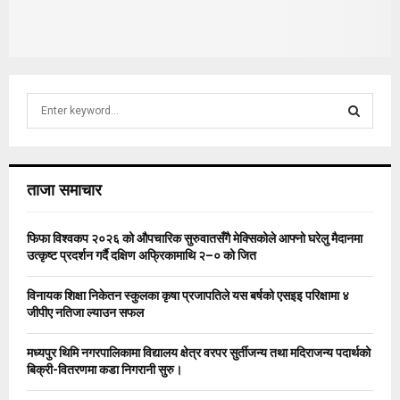
S
e
a
S
r
c
E
ताजा समाचार
h
f
A
o
फिफा विश्वकप २०२६ को औपचारिक सुरुवातसँगै मेक्सिकोले आफ्नो घरेलु मैदानमा
r
R
उत्कृष्ट प्रदर्शन गर्दै दक्षिण अफ्रिकामाथि २–० को जित
:
C
विनायक शिक्षा निकेतन स्कुलका कृषा प्रजापतिले यस बर्षको एसइइ परिक्षामा ४
जीपीए नतिजा ल्याउन सफल
H
मध्यपुर थिमि नगरपालिकामा विद्यालय क्षेत्र वरपर सुर्तीजन्य तथा मदिराजन्य पदार्थको
बिक्री-वितरणमा कडा निगरानी सुरु।