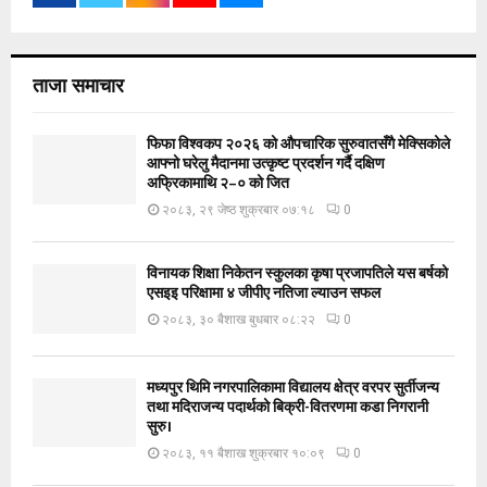
ताजा समाचार
फिफा विश्वकप २०२६ को औपचारिक सुरुवातसँगै मेक्सिकोले
आफ्नो घरेलु मैदानमा उत्कृष्ट प्रदर्शन गर्दै दक्षिण
अफ्रिकामाथि २–० को जित
२०८३, २९ जेष्ठ शुक्रबार ०७:१८
0
विनायक शिक्षा निकेतन स्कुलका कृषा प्रजापतिले यस बर्षको
एसइइ परिक्षामा ४ जीपीए नतिजा ल्याउन सफल
२०८३, ३० बैशाख बुधबार ०८:२२
0
मध्यपुर थिमि नगरपालिकामा विद्यालय क्षेत्र वरपर सुर्तीजन्य
तथा मदिराजन्य पदार्थको बिक्री-वितरणमा कडा निगरानी
सुरु।
२०८३, ११ बैशाख शुक्रबार १०:०९
0