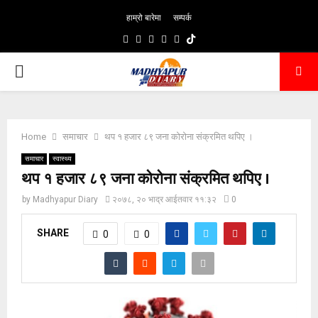
हाम्रो बारेमा
सम्पर्क
Facebook
Twitter
Pinterest
Youtube
Email
PRIMARY
MENU
Home
समाचार
थप १ हजार ८९ जना कोरोना संक्रमित थपिए ।
समाचार
स्वास्थ्य
थप १ हजार ८९ जना कोरोना संक्रमित थपिए ।
by
Madhyapur Diary
२०७८, २० भाद्र आईतवार ११:३२
0
SHARE
0
0