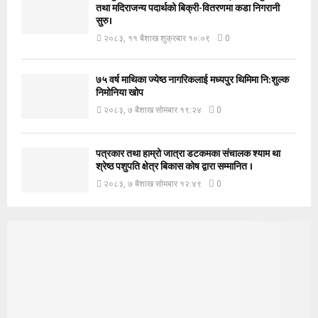
तथा मदिराजन्य पदार्थको बिक्री-वितरणमा कडा निगरानी
सुरु।
२०८३, ११ बैशाख शुक्रबार १०:०९
0
७५ वर्ष माथिका ज्येष्ठ नागरिकलाई मध्यपुर थिमिमा नि:शुल्क
निमोनिया खोप
२०८३, ७ बैशाख सोमबार १९:२४
0
पत्रकार तथा हाम्रो जात्रा डटकमका संचालक श्याम था
श्रेष्ठ पशुपति क्षेत्र बिकास कोष द्वारा सम्मानित ।
२०८३, ७ बैशाख सोमबार १२:४९
0