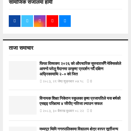
सामाजिक संजालमा हामी
ताजा समाचार
फिफा विश्वकप २०२६ को औपचारिक सुरुवातसँगै मेक्सिकोले
आफ्नो घरेलु मैदानमा उत्कृष्ट प्रदर्शन गर्दै दक्षिण
अफ्रिकामाथि २–० को जित
२०८३, २९ जेष्ठ शुक्रबार ०७:१८
0
विनायक शिक्षा निकेतन स्कुलका कृषा प्रजापतिले यस बर्षको
एसइइ परिक्षामा ४ जीपीए नतिजा ल्याउन सफल
२०८३, ३० बैशाख बुधबार ०८:२२
0
मध्यपुर थिमि नगरपालिकामा विद्यालय क्षेत्र वरपर सुर्तीजन्य