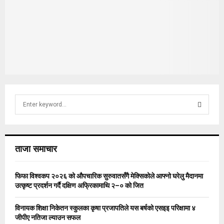
S
e
a
S
r
c
E
ताजा समाचार
h
f
A
o
फिफा विश्वकप २०२६ को औपचारिक सुरुवातसँगै मेक्सिकोले आफ्नो घरेलु मैदानमा
r
R
उत्कृष्ट प्रदर्शन गर्दै दक्षिण अफ्रिकामाथि २–० को जित
:
C
विनायक शिक्षा निकेतन स्कुलका कृषा प्रजापतिले यस बर्षको एसइइ परिक्षामा ४
जीपीए नतिजा ल्याउन सफल