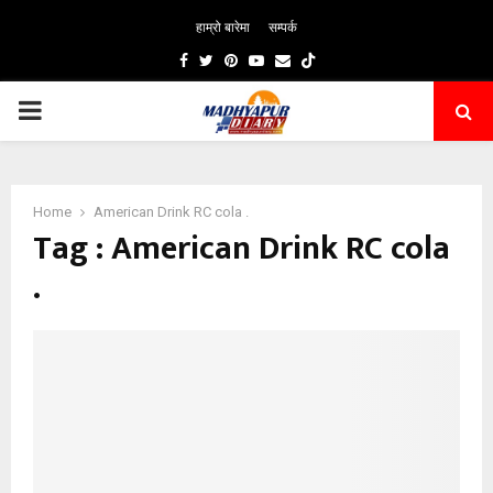
हाम्रो बारेमा
सम्पर्क
Facebook
Twitter
Pinterest
Youtube
Email
PRIMARY
MENU
Home
American Drink RC cola .
Tag : American Drink RC cola
.