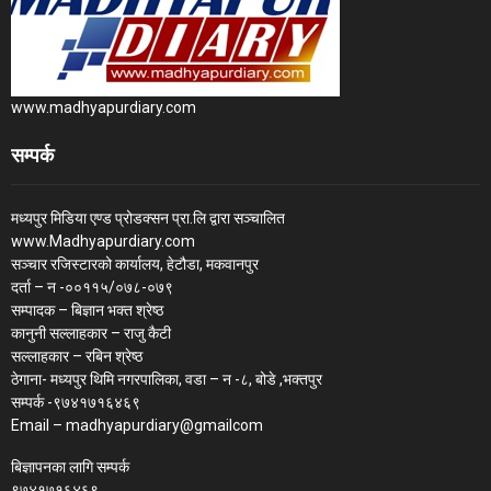
www.madhyapurdiary.com
सम्पर्क
मध्यपुर मिडिया एण्ड प्रोडक्सन प्रा.लि द्वारा सञ्चालित
www.Madhyapurdiary.com
सञ्चार रजिस्टारको कार्यालय, हेटौडा, मकवानपुर
दर्ता – न -००११५/०७८-०७९
सम्पादक – बिज्ञान भक्त श्रेष्ठ
कानुनी सल्लाहकार – राजु कैटी
सल्लाहकार – रबिन श्रेष्ठ
ठेगाना- मध्यपुर थिमि नगरपालिका, वडा – न -८, बोडे ,भक्तपुर
सम्पर्क -९७४१७१६४६९
Email – madhyapurdiary@gmailcom
बिज्ञापनका लागि सम्पर्क
९७४१७१६४६९