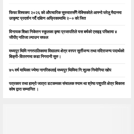
f
A
o
फिफा विश्वकप २०२६ को औपचारिक सुरुवातसँगै मेक्सिकोले आफ्नो घरेलु मैदानमा
r
R
उत्कृष्ट प्रदर्शन गर्दै दक्षिण अफ्रिकामाथि २–० को जित
:
C
विनायक शिक्षा निकेतन स्कुलका कृषा प्रजापतिले यस बर्षको एसइइ परिक्षामा ४
जीपीए नतिजा ल्याउन सफल
H
मध्यपुर थिमि नगरपालिकामा विद्यालय क्षेत्र वरपर सुर्तीजन्य तथा मदिराजन्य पदार्थको
बिक्री-वितरणमा कडा निगरानी सुरु।
७५ वर्ष माथिका ज्येष्ठ नागरिकलाई मध्यपुर थिमिमा नि:शुल्क निमोनिया खोप
पत्रकार तथा हाम्रो जात्रा डटकमका संचालक श्याम था श्रेष्ठ पशुपति क्षेत्र बिकास
कोष द्वारा सम्मानित ।