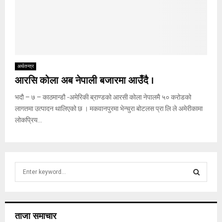
अर्थतन्त्र
आरसि कोला अब नेपाली बजारमा आउँदै ।
भदौ – ७ – काठमान्डौ -अमेरिकी ब्राण्डको आरसी कोला नेपालमै ५० करोडको
लागतमा उत्पादन थालिएको छ । मकवानपुरमा भेन्चुरा बोटलस प्रा लि ले अमेरीकामा
लोकप्रिय...
S
e
a
S
r
c
E
ताजा समाचार
h