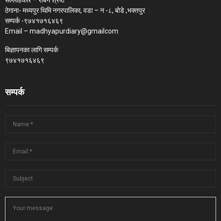
सल्लाहकार – रबिन श्रेष्ठ
ठेगाना- मध्यपुर थिमि नगरपालिका, वडा – न -८, बोडे ,भक्तपुर
सम्पर्क -९७४१७१६४६९
Email – madhyapurdiary@gmailcom
बिज्ञापनका लागि सम्पर्क
९७४१७१६४६९
सम्पर्क