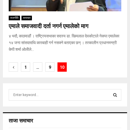
राजनीति
समाचार
एमाले समाजवादी दर्ता नगर्न एमालेको माग
४ भदौ, काठमाडौं । राष्ट्रियसभाका सदस्य डा. खिमलाल देवकोटाले नेकपा एमालेका
१४ जना सांसदमाथि कारबाही गर्न नसक्ने बताएका छन् । तत्कालीन प्रधानमन्त्री
केपी शर्मा ओलीले...
Posts
1
…
9
10
pagination
S
e
a
S
r
c
E
ताजा समाचार
h
f
A