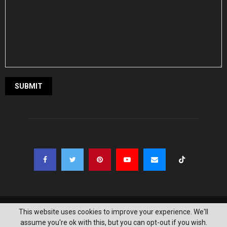
@2021 - madhyapurdiary.com. All Right Reserved. Designed and Developed
This website uses cookies to improve your experience. We'll
by
SITEMANDU
assume you're ok with this, but you can opt-out if you wish.