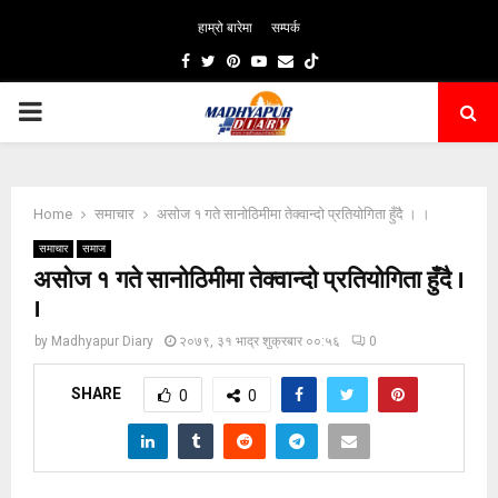
हाम्रो बारेमा
सम्पर्क
Facebook
Twitter
Pinterest
Youtube
Email
PRIMARY
MENU
Home
समाचार
असोज १ गते सानोठिमीमा तेक्वान्दो प्रतियोगिता हुँदै । ।
समाचार
समाज
असोज १ गते सानोठिमीमा तेक्वान्दो प्रतियोगिता हुँदै ।
।
by
Madhyapur Diary
२०७९, ३१ भाद्र शुक्रबार ००:५६
0
SHARE
0
0