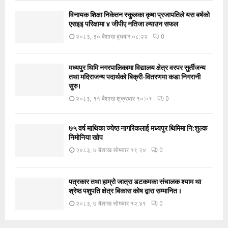
विनायक शिक्षा निकेतन स्कुलका कृषा प्रजापतिले यस बर्षको
एसइइ परिक्षामा ४ जीपीए नतिजा ल्याउन सफल
२०८३, ३० बैशाख बुधबार ०८:२२
0
मध्यपुर थिमि नगरपालिकामा विद्यालय क्षेत्र वरपर सुर्तीजन्य
तथा मदिराजन्य पदार्थको बिक्री-वितरणमा कडा निगरानी
सुरु।
२०८३, ११ बैशाख शुक्रबार १०:०९
0
७५ वर्ष माथिका ज्येष्ठ नागरिकलाई मध्यपुर थिमिमा नि:शुल्क
निमोनिया खोप
२०८३, ७ बैशाख सोमबार १९:२४
0
पत्रकार तथा हाम्रो जात्रा डटकमका संचालक श्याम था
श्रेष्ठ पशुपति क्षेत्र बिकास कोष द्वारा सम्मानित ।
२०८३, ७ बैशाख सोमबार १२:४९
0