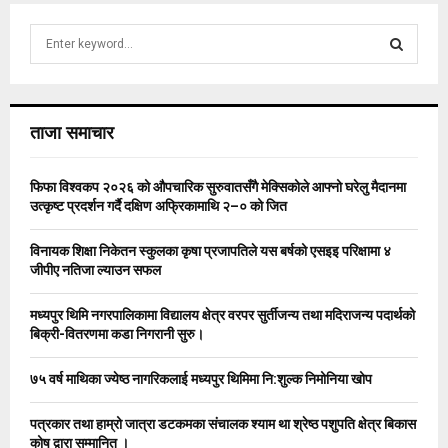
S
e
a
S
r
c
E
ताजा समाचार
h
f
A
o
फिफा विश्वकप २०२६ को औपचारिक सुरुवातसँगै मेक्सिकोले आफ्नो घरेलु मैदानमा
r
R
उत्कृष्ट प्रदर्शन गर्दै दक्षिण अफ्रिकामाथि २–० को जित
:
C
विनायक शिक्षा निकेतन स्कुलका कृषा प्रजापतिले यस बर्षको एसइइ परिक्षामा ४
जीपीए नतिजा ल्याउन सफल
H
मध्यपुर थिमि नगरपालिकामा विद्यालय क्षेत्र वरपर सुर्तीजन्य तथा मदिराजन्य पदार्थको
बिक्री-वितरणमा कडा निगरानी सुरु।
७५ वर्ष माथिका ज्येष्ठ नागरिकलाई मध्यपुर थिमिमा नि:शुल्क निमोनिया खोप
पत्रकार तथा हाम्रो जात्रा डटकमका संचालक श्याम था श्रेष्ठ पशुपति क्षेत्र बिकास
कोष द्वारा सम्मानित ।