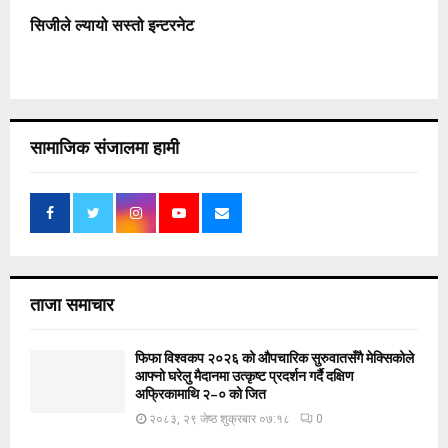
सिजीले ल्यायो सस्तो इन्टरनेट
सामाजिक संजालमा हामी
ताजा समाचार
फिफा विश्वकप २०२६ को औपचारिक सुरुवातसँगै मेक्सिकोले
आफ्नो घरेलु मैदानमा उत्कृष्ट प्रदर्शन गर्दै दक्षिण
अफ्रिकामाथि २–० को जित
२०८३, २९ जेष्ठ शुक्रबार ०७:१८
0