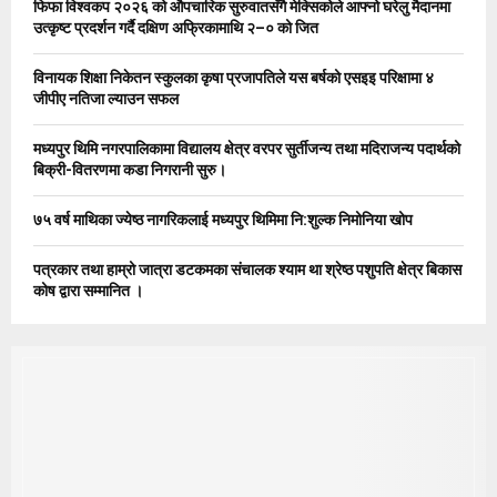
फिफा विश्वकप २०२६ को औपचारिक सुरुवातसँगै मेक्सिकोले आफ्नो घरेलु मैदानमा
r
R
उत्कृष्ट प्रदर्शन गर्दै दक्षिण अफ्रिकामाथि २–० को जित
:
C
विनायक शिक्षा निकेतन स्कुलका कृषा प्रजापतिले यस बर्षको एसइइ परिक्षामा ४
जीपीए नतिजा ल्याउन सफल
H
मध्यपुर थिमि नगरपालिकामा विद्यालय क्षेत्र वरपर सुर्तीजन्य तथा मदिराजन्य पदार्थको
बिक्री-वितरणमा कडा निगरानी सुरु।
७५ वर्ष माथिका ज्येष्ठ नागरिकलाई मध्यपुर थिमिमा नि:शुल्क निमोनिया खोप
पत्रकार तथा हाम्रो जात्रा डटकमका संचालक श्याम था श्रेष्ठ पशुपति क्षेत्र बिकास
कोष द्वारा सम्मानित ।