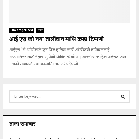
Uncategorized
विश्व
आई एस को नया तालीवान माथि कडा टिप्पणी
आईएस ‘ ले अमेरीकाले कुनै जित हासिल नगरी अमेरीकाले तालिवानलाई
अफगानिस्तानको नेतृत्व सुम्पेको जिकिर गरेको छ। आफ्नो साप्ताहिक पत्रिका अल
नवाको सम्पादकीयमा अफगानिस्तान को पछिल्लो...
S
e
a
S
r
c
E
ताजा समाचार
h
f
A
o