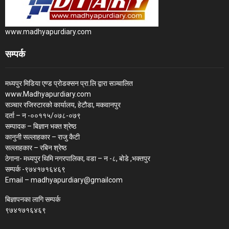
www.madhyapurdiary.com
सम्पर्क
मध्यपुर मिडिया एण्ड प्रोडक्सन प्रा.लि द्वारा सञ्चालित
www.Madhyapurdiary.com
सञ्चार रजिस्टारको कार्यालय, हेटौडा, मकवानपुर
दर्ता – न -००११५/०७८-०७९
सम्पादक – बिज्ञान भक्त श्रेष्ठ
कानुनी सल्लाहकार – राजु कैटी
सल्लाहकार – रबिन श्रेष्ठ
ठेगाना- मध्यपुर थिमि नगरपालिका, वडा – न -८, बोडे ,भक्तपुर
सम्पर्क -९७४१७१६४६९
Email – madhyapurdiary@gmailcom
बिज्ञापनका लागि सम्पर्क
९७४१७१६४६९