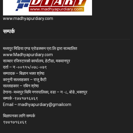
www.madhyapurdiary.com
सम्पर्क
मध्यपुर मिडिया एण्ड प्रोडक्सन प्रा.लि द्वारा सञ्चालित
www.Madhyapurdiary.com
सञ्चार रजिस्टारको कार्यालय, हेटौडा, मकवानपुर
दर्ता – न -००११५/०७८-०७९
सम्पादक – बिज्ञान भक्त श्रेष्ठ
कानुनी सल्लाहकार – राजु कैटी
सल्लाहकार – रबिन श्रेष्ठ
ठेगाना- मध्यपुर थिमि नगरपालिका, वडा – न -८, बोडे ,भक्तपुर
सम्पर्क -९७४१७१६४६९
Email – madhyapurdiary@gmailcom
बिज्ञापनका लागि सम्पर्क
९७४१७१६४६९