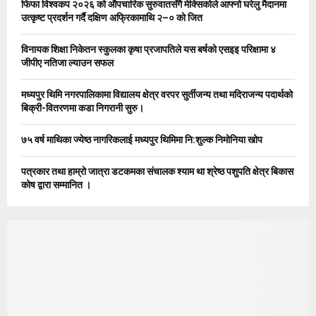
फिफा विश्वकप २०२६ को औपचारिक सुरुवातसँगै मेक्सिकोले आफ्नो घरेलु मैदानमा
r
R
उत्कृष्ट प्रदर्शन गर्दै दक्षिण अफ्रिकामाथि २–० को जित
:
C
विनायक शिक्षा निकेतन स्कुलका कृषा प्रजापतिले यस बर्षको एसइइ परिक्षामा ४
जीपीए नतिजा ल्याउन सफल
H
मध्यपुर थिमि नगरपालिकामा विद्यालय क्षेत्र वरपर सुर्तीजन्य तथा मदिराजन्य पदार्थको
बिक्री-वितरणमा कडा निगरानी सुरु।
७५ वर्ष माथिका ज्येष्ठ नागरिकलाई मध्यपुर थिमिमा नि:शुल्क निमोनिया खोप
पत्रकार तथा हाम्रो जात्रा डटकमका संचालक श्याम था श्रेष्ठ पशुपति क्षेत्र बिकास
कोष द्वारा सम्मानित ।