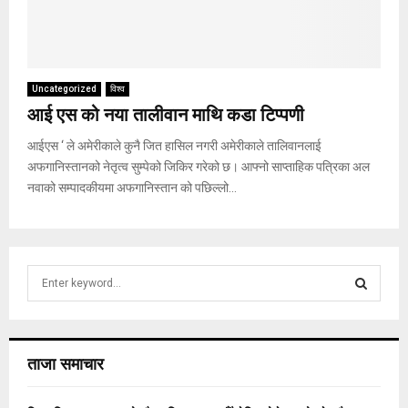
Uncategorized
विश्व
आई एस को नया तालीवान माथि कडा टिप्पणी
आईएस ‘ ले अमेरीकाले कुनै जित हासिल नगरी अमेरीकाले तालिवानलाई
अफगानिस्तानको नेतृत्व सुम्पेको जिकिर गरेको छ। आफ्नो साप्ताहिक पत्रिका अल
नवाको सम्पादकीयमा अफगानिस्तान को पछिल्लो...
S
e
a
S
r
c
E
ताजा समाचार
h
f
A
o