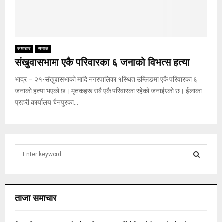
समाचार
समाज
संखुवासभामा एकै परिवारका ६ जनाको विभत्स हत्या
भाद्र – २१-संखुवासभाको मादि नगरपालिका १स्थित उम्लिङमा एकै परिवारका ६
जनाको हत्या भएको छ। मृतकहरू सबै एकै परिवारका रहेको जनाईएको छ। ईलाका
प्रहरी कार्यालय चैनपुरका...
S
e
a
S
r
c
E
ताजा समाचार
h
f
A
o