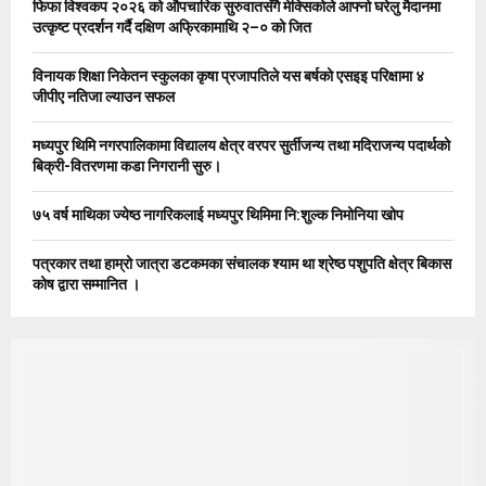
फिफा विश्वकप २०२६ को औपचारिक सुरुवातसँगै मेक्सिकोले आफ्नो घरेलु मैदानमा
r
R
उत्कृष्ट प्रदर्शन गर्दै दक्षिण अफ्रिकामाथि २–० को जित
:
C
विनायक शिक्षा निकेतन स्कुलका कृषा प्रजापतिले यस बर्षको एसइइ परिक्षामा ४
जीपीए नतिजा ल्याउन सफल
H
मध्यपुर थिमि नगरपालिकामा विद्यालय क्षेत्र वरपर सुर्तीजन्य तथा मदिराजन्य पदार्थको
बिक्री-वितरणमा कडा निगरानी सुरु।
७५ वर्ष माथिका ज्येष्ठ नागरिकलाई मध्यपुर थिमिमा नि:शुल्क निमोनिया खोप
पत्रकार तथा हाम्रो जात्रा डटकमका संचालक श्याम था श्रेष्ठ पशुपति क्षेत्र बिकास
कोष द्वारा सम्मानित ।