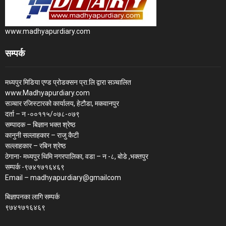
www.madhyapurdiary.com
सम्पर्क
मध्यपुर मिडिया एण्ड प्रोडक्सन प्रा.लि द्वारा सञ्चालित
www.Madhyapurdiary.com
सञ्चार रजिस्टारको कार्यालय, हेटौडा, मकवानपुर
दर्ता – न -००११५/०७८-०७९
सम्पादक – बिज्ञान भक्त श्रेष्ठ
कानुनी सल्लाहकार – राजु कैटी
सल्लाहकार – रबिन श्रेष्ठ
ठेगाना- मध्यपुर थिमि नगरपालिका, वडा – न -८, बोडे ,भक्तपुर
सम्पर्क -९७४१७१६४६९
Email – madhyapurdiary@gmailcom
बिज्ञापनका लागि सम्पर्क
९७४१७१६४६९