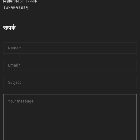
बिज्ञापनका लागि सम्पर्क
९७४१७१६४६९
सम्पर्क