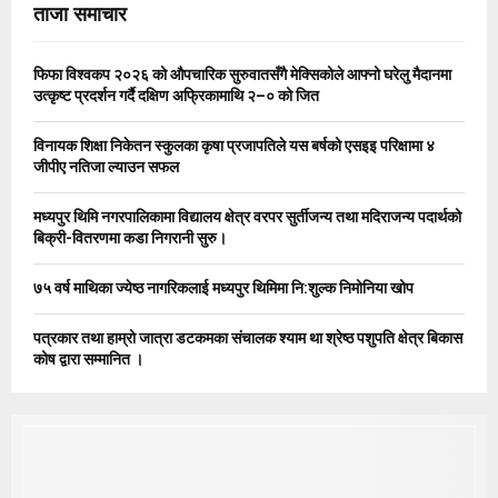
E
ताजा समाचार
h
f
A
o
फिफा विश्वकप २०२६ को औपचारिक सुरुवातसँगै मेक्सिकोले आफ्नो घरेलु मैदानमा
r
R
उत्कृष्ट प्रदर्शन गर्दै दक्षिण अफ्रिकामाथि २–० को जित
:
C
विनायक शिक्षा निकेतन स्कुलका कृषा प्रजापतिले यस बर्षको एसइइ परिक्षामा ४
जीपीए नतिजा ल्याउन सफल
H
मध्यपुर थिमि नगरपालिकामा विद्यालय क्षेत्र वरपर सुर्तीजन्य तथा मदिराजन्य पदार्थको
बिक्री-वितरणमा कडा निगरानी सुरु।
७५ वर्ष माथिका ज्येष्ठ नागरिकलाई मध्यपुर थिमिमा नि:शुल्क निमोनिया खोप
पत्रकार तथा हाम्रो जात्रा डटकमका संचालक श्याम था श्रेष्ठ पशुपति क्षेत्र बिकास
कोष द्वारा सम्मानित ।