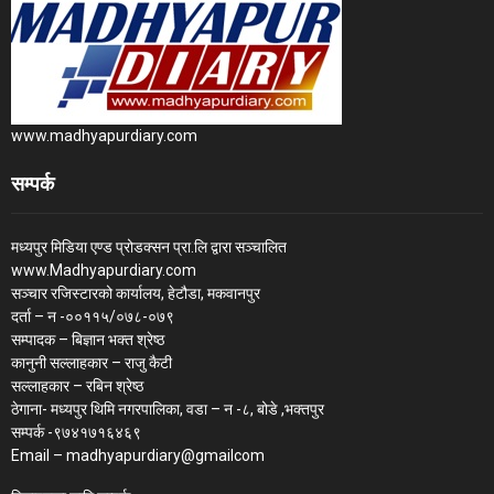
www.madhyapurdiary.com
सम्पर्क
मध्यपुर मिडिया एण्ड प्रोडक्सन प्रा.लि द्वारा सञ्चालित
www.Madhyapurdiary.com
सञ्चार रजिस्टारको कार्यालय, हेटौडा, मकवानपुर
दर्ता – न -००११५/०७८-०७९
सम्पादक – बिज्ञान भक्त श्रेष्ठ
कानुनी सल्लाहकार – राजु कैटी
सल्लाहकार – रबिन श्रेष्ठ
ठेगाना- मध्यपुर थिमि नगरपालिका, वडा – न -८, बोडे ,भक्तपुर
सम्पर्क -९७४१७१६४६९
Email – madhyapurdiary@gmailcom