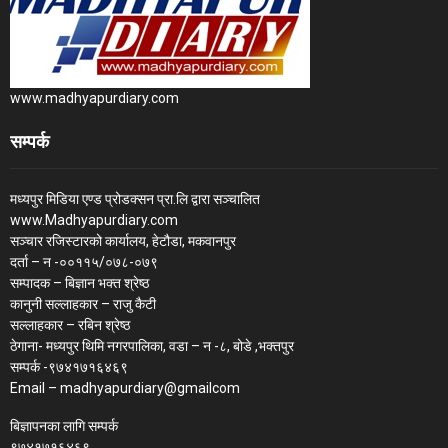
www.madhyapurdiary.com
सम्पर्क
मध्यपुर मिडिया एण्ड प्रोडक्सन प्रा.लि द्वारा सञ्चालित
www.Madhyapurdiary.com
सञ्चार रजिस्टारको कार्यालय, हेटौडा, मकवानपुर
दर्ता – न -००११५/०७८-०७९
सम्पादक – बिज्ञान भक्त श्रेष्ठ
कानुनी सल्लाहकार – राजु कैटी
सल्लाहकार – रबिन श्रेष्ठ
ठेगाना- मध्यपुर थिमि नगरपालिका, वडा – न -८, बोडे ,भक्तपुर
सम्पर्क -९७४१७१६४६९
Email – madhyapurdiary@gmailcom
बिज्ञापनका लागि सम्पर्क
९७४१७१६४६९