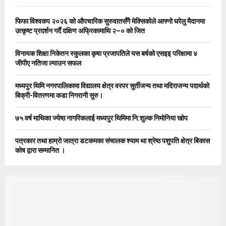
f
A
o
फिफा विश्वकप २०२६ को औपचारिक सुरुवातसँगै मेक्सिकोले आफ्नो घरेलु मैदानमा
r
R
उत्कृष्ट प्रदर्शन गर्दै दक्षिण अफ्रिकामाथि २–० को जित
:
C
विनायक शिक्षा निकेतन स्कुलका कृषा प्रजापतिले यस बर्षको एसइइ परिक्षामा ४
जीपीए नतिजा ल्याउन सफल
H
मध्यपुर थिमि नगरपालिकामा विद्यालय क्षेत्र वरपर सुर्तीजन्य तथा मदिराजन्य पदार्थको
बिक्री-वितरणमा कडा निगरानी सुरु।
७५ वर्ष माथिका ज्येष्ठ नागरिकलाई मध्यपुर थिमिमा नि:शुल्क निमोनिया खोप
पत्रकार तथा हाम्रो जात्रा डटकमका संचालक श्याम था श्रेष्ठ पशुपति क्षेत्र बिकास
कोष द्वारा सम्मानित ।