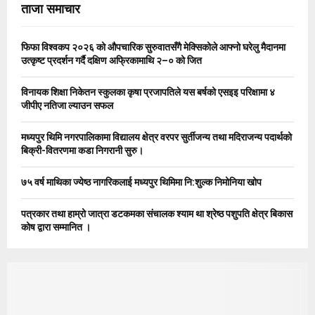
E
ताजा समाचार
h
f
A
o
फिफा विश्वकप २०२६ को औपचारिक सुरुवातसँगै मेक्सिकोले आफ्नो घरेलु मैदानमा
r
R
उत्कृष्ट प्रदर्शन गर्दै दक्षिण अफ्रिकामाथि २–० को जित
:
C
विनायक शिक्षा निकेतन स्कुलका कृषा प्रजापतिले यस बर्षको एसइइ परिक्षामा ४
जीपीए नतिजा ल्याउन सफल
H
मध्यपुर थिमि नगरपालिकामा विद्यालय क्षेत्र वरपर सुर्तीजन्य तथा मदिराजन्य पदार्थको
बिक्री-वितरणमा कडा निगरानी सुरु।
७५ वर्ष माथिका ज्येष्ठ नागरिकलाई मध्यपुर थिमिमा नि:शुल्क निमोनिया खोप
पत्रकार तथा हाम्रो जात्रा डटकमका संचालक श्याम था श्रेष्ठ पशुपति क्षेत्र बिकास
कोष द्वारा सम्मानित ।