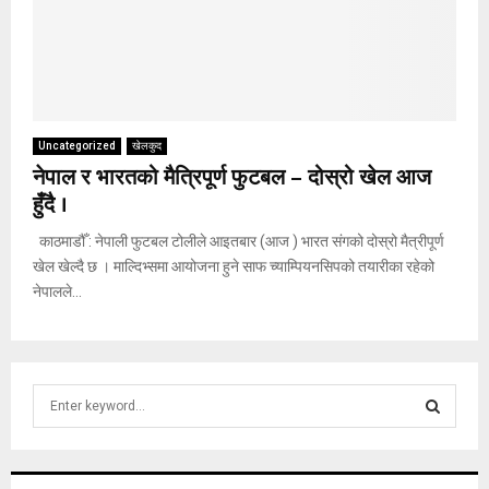
Uncategorized
खेलकुद
नेपाल र भारतको मैत्रिपूर्ण फुटबल – दोस्रो खेल आज
हुँदै ।
काठमाडौँ : नेपाली फुटबल टोलीले आइतबार (आज ) भारत संगको दोस्रो मैत्रीपूर्ण
खेल खेल्दै छ । माल्दिभ्समा आयोजना हुने साफ च्याम्पियनसिपको तयारीका रहेको
नेपालले...
S
e
a
S
r
c