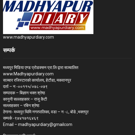
www.madhyapurdiary.com
सम्पर्क
मध्यपुर मिडिया एण्ड प्रोडक्सन प्रा.लि द्वारा सञ्चालित
www.Madhyapurdiary.com
सञ्चार रजिस्टारको कार्यालय, हेटौडा, मकवानपुर
दर्ता – न -००११५/०७८-०७९
सम्पादक – बिज्ञान भक्त श्रेष्ठ
कानुनी सल्लाहकार – राजु कैटी
सल्लाहकार – रबिन श्रेष्ठ
ठेगाना- मध्यपुर थिमि नगरपालिका, वडा – न -८, बोडे ,भक्तपुर
सम्पर्क -९७४१७१६४६९
Email – madhyapurdiary@gmailcom