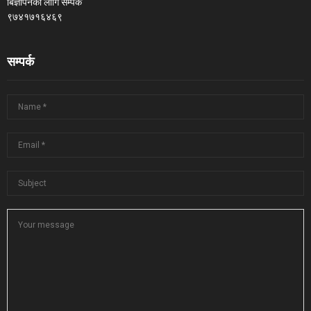
बिज्ञापनका लागि सम्पर्क
९७४१७१६४६९
सम्पर्क